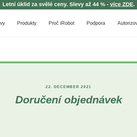
Letní úklid za svělé ceny. Slevy až 44 % -
více ZDE
.
evy
Produkty
Proč iRobot
Podpora
Autorizov
22. DECEMBER 2021
Doručení objednávek