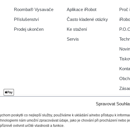
Roomba® Vysavače
Aplikace iRobot
Proč 
Příslušenství
Často kladené otázky
iRob
Prodej ukončen
Ke stažení
P.O.
Servis
Tech
Novi
Tisko
Konta
Obch
Zásad
Spravovat Souhla
ychom poskytli co nejlepší služby, používáme k ukládání a/nebo přístupu k informac
chnologiemi nám umožní zpracovávat údaje, jako je chování při procházení nebo 
příznivě ovlivnit určité vlastnosti a funkce.