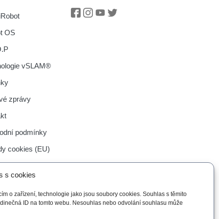
iRobot
Facebook
Instagram
Youtube
Twitter
ot OS
O.P
nologie vSLAM®
nky
vé zprávy
kt
odní podmínky
y cookies (EU)
s s cookies
ím o zařízení, technologie jako jsou soubory cookies. Souhlas s těmito
jedinečná ID na tomto webu. Nesouhlas nebo odvolání souhlasu může