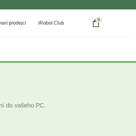
0
aní prodejci
iRobot Club
ení do vašeho PC.