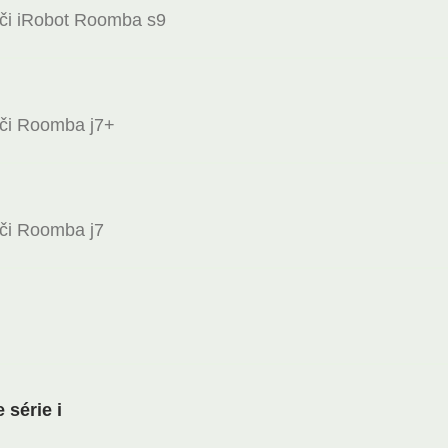
či iRobot Roomba s9
či Roomba j7+
či Roomba j7
série i