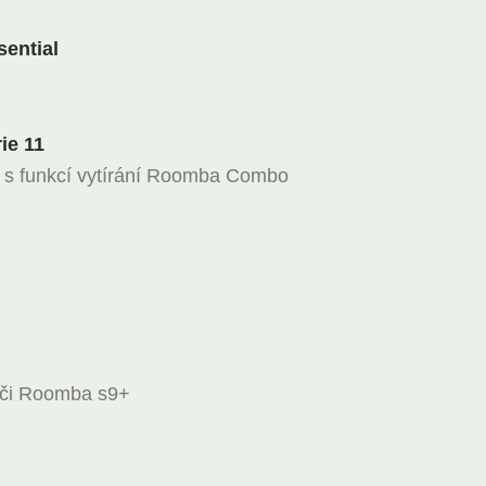
ential
ie 11
č s funkcí vytírání Roomba Combo
ači Roomba s9+