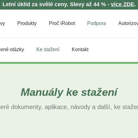
Letní úklid za svělé ceny. Slevy až 44 % -
více ZDE
.
evy
Produkty
Proč iRobot
Podpora
Autorizov
dené otázky
Ke stažení
Kontakt
Manuály ke stažení
eré dokumenty, aplikace, návody a další, ke staž