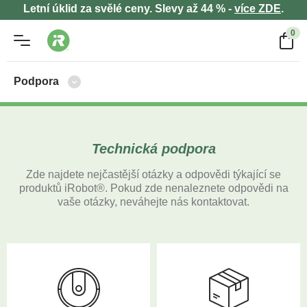
Letní úklid za svělé ceny. Slevy až 44 % -
více ZDE
.
0
Podpora
Technická podpora
Zde najdete nejčastější otázky a odpovědi týkající se
produktů iRobot
®
. Pokud zde nenaleznete odpovědi na
vaše otázky, neváhejte nás kontaktovat.