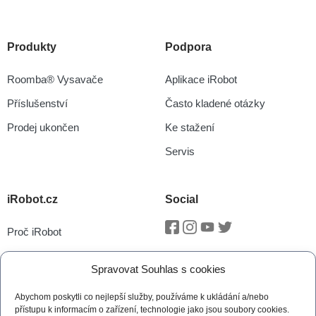
Produkty
Podpora
Roomba® Vysavače
Aplikace iRobot
Příslušenství
Často kladené otázky
Prodej ukončen
Ke stažení
Servis
iRobot.cz
Social
Proč iRobot
Facebook
Instagram
Youtube
Twitter
iRobot OS
Spravovat Souhlas s cookies
P.O.O.P
Abychom poskytli co nejlepší služby, používáme k ukládání a/nebo
Technologie vSLAM®
přístupu k informacím o zařízení, technologie jako jsou soubory cookies.