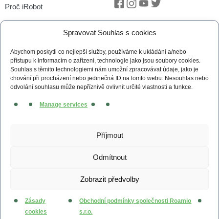
Proč iRobot
Facebook
Instagram
Youtube
Twitter
iRobot OS
Spravovat Souhlas s cookies
P.O.O.P
Abychom poskytli co nejlepší služby, používáme k ukládání a/nebo
Technologie vSLAM®
přístupu k informacím o zařízení, technologie jako jsou soubory cookies.
Souhlas s těmito technologiemi nám umožní zpracovávat údaje, jako je
Novinky
chování při procházení nebo jedinečná ID na tomto webu. Nesouhlas nebo
odvolání souhlasu může nepříznivě ovlivnit určité vlastnosti a funkce.
Tiskové zprávy
Manage services
Kontakt
Obchodní podmínky
Příjmout
Zásady cookies (EU)
Odmítnout
Zobrazit předvolby
© 2026 irobot.cz All Rights Reserved
Webdesign by
Kennymax Visual Designer
Zásady
Obchodní podmínky společnosti Roamio
Developed by
PragueCoding.cz
cookies
s.r.o.