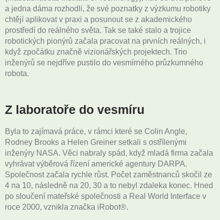
a jedna dáma rozhodli, že své poznatky z výzkumu robotiky
chtějí aplikovat v praxi a posunout se z akademického
prostředí do reálného světa. Tak se také stalo a trojice
robotických pionýrů začala pracovat na prvních reálných, i
když zpočátku značně vizionářských projektech. Trio
inženýrů se nejdříve pustilo do vesmírného průzkumného
robota.
Z laboratoře do vesmíru
Byla to zajímavá práce, v rámci které se Colin Angle,
Rodney Brooks a Helen Greiner setkali s ostřílenými
inženýry NASA. Věci nabraly spád, když mladá firma začala
vyhrávat výběrová řízení americké agentury DARPA.
Společnost začala rychle růst. Počet zaměstnanců skočil ze
4 na 10, následně na 20, 30 a to nebyl zdaleka konec. Hned
po sloučení mateřské společnosti a Real World Interface v
roce 2000, vznikla značka iRobot
®
.