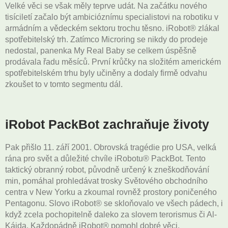
Velké věci se však měly teprve udát. Na začátku nového
tisíciletí začalo být ambicióznímu specialistovi na robotiku v
armádním a vědeckém sektoru trochu těsno. iRobot
®
zlákal
spotřebitelský trh. Zatímco Microring se nikdy do prodeje
nedostal, panenka My Real Baby se celkem úspěšně
prodávala řadu měsíců. První krůčky na složitém americkém
spotřebitelském trhu byly učiněny a dodaly firmě odvahu
zkoušet to v tomto segmentu dál.
iRobot PackBot zachraňuje životy
Pak přišlo 11. září 2001. Obrovská tragédie pro USA, velká
rána pro svět a důležité chvíle iRobotu
®
PackBot. Tento
taktický obranný robot, původně určený k zneškodňování
min, pomáhal prohledávat trosky Světového obchodního
centra v New Yorku a zkoumal rovněž prostory poničeného
Pentagonu. Slovo iRobot
®
se skloňovalo ve všech pádech, i
když zcela pochopitelně daleko za slovem terorismus či Al-
Kájda. Každopádně iRobot
®
pomohl dobré věci,