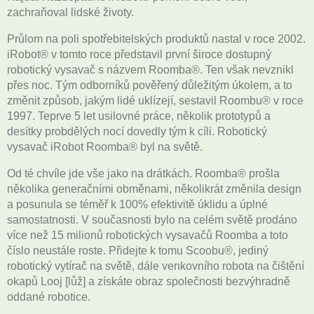
zachraňoval lidské životy.
Průlom na poli spotřebitelských produktů nastal v roce 2002.
iRobot
®
v tomto roce představil první široce dostupný
robotický vysavač s názvem Roomba
®
. Ten však nevznikl
přes noc. Tým odborníků pověřený důležitým úkolem, a to
změnit způsob, jakým lidé uklízejí, sestavil Roombu
®
v roce
1997. Teprve 5 let usilovné práce, několik prototypů a
desítky probdělých nocí dovedly tým k cíli. Robotický
vysavač iRobot Roomba
®
byl na světě.
Od té chvíle jde vše jako na drátkách. Roomba
®
prošla
několika generačními obměnami, několikrát změnila design
a posunula se téměř k 100% efektivitě úklidu a úplné
samostatnosti. V současnosti bylo na celém světě prodáno
více než 15 milionů robotických vysavačů Roomba a toto
číslo neustále roste. Přidejte k tomu Scoobu
®
, jediný
robotický vytírač na světě, dále venkovního robota na čištění
okapů Looj [lůž] a získáte obraz společnosti bezvýhradně
oddané robotice.