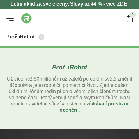
Letní úklid za svělé ceny. Slevy až 44 % -
více ZDE
.
0
Proč iRobot
Proč iRobot
Už více než 50 miliónům uživatelů po celém světě změnil
iRobot
®
a jeho robotičtí pomocníci život. Zjednodušení
úklidu miliónům rodin přidalo všem jejich členům trochu
volného času, který věnují sobě a svým koníčkům. Naši
roboti pravidelně vítězí v testech a
získávají prestižní
ocenění.