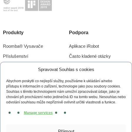
Produkty
Podpora
Roomba® Vysavače
Aplikace iRobot
Příslušenství
Často kladené otázky
Prodej ukončen
Ke stažení
Spravovat Souhlas s cookies
Servis
Abychom poskytli co nejlepší služby, používáme k ukládání a/nebo
přístupu k informacím o zařízení, technologie jako jsou soubory cookies.
Souhlas s těmito technologiemi nám umožní zpracovávat údaje, jako je
iRobot.cz
Social
chování při procházení nebo jedinečná ID na tomto webu. Nesouhlas nebo
odvolání souhlasu může nepříznivě ovlivnit určité vlastnosti a funkce.
Proč iRobot
Facebook
Instagram
Youtube
Twitter
Manage services
iRobot OS
P.O.O.P
Příjmout