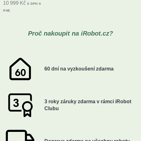
10 999
Kč
S DPH A
PHE
Proč nakoupit na iRobot.cz?
60 dní na vyzkoušení zdarma
3 roky záruky zdarma v rámci iRobot
Clubu