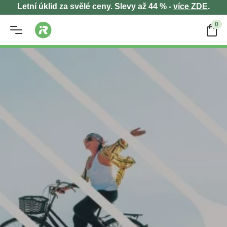
Letní úklid za svělé ceny. Slevy až 44 % -
více ZDE
.
0