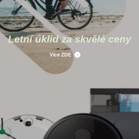
Letní úklid za skvělé ceny
Více ZDE