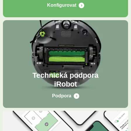
Konfigurovat
Technická podpora
iRobot
Podpora