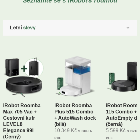
Seznamte se s iRobot® rodinou
Letní
slevy
iRobot Roomba
iRobot Roomba
iRobot Room
Max 705 Vac +
Plus 515 Combo
115 Combo +
Cestovní kufr
+ AutoWash dock
AutoEmpty d
LEVEL8
(bílá)
(černá)
Elegance 99l
10 349
Kč
5 599
Kč
S DPH A
S DPH 
(Černý)
PHE
PHE