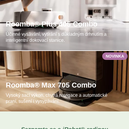
Roomba® Plus 405 Combo
Účinné vysávání, vytírání s důkladným drhnutím a
inteligentní dokovací stanice.
NOVINKA
Roomba® Max 705 Combo
Vysoký sací výkon, chytrá navigace a automatické
praní, sušení i vysypávání.