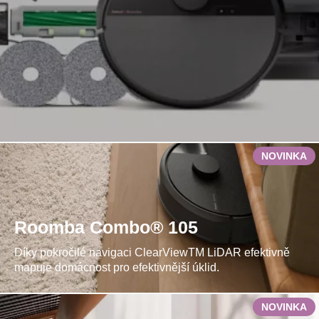
NOVINKA
Roomba Combo® 105
Díky pokročilé navigaci ClearViewTM LiDAR efektivně
mapuje domácnost pro efektivnější úklid.
NOVINKA