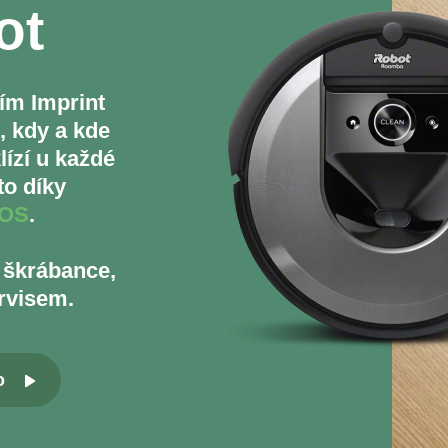
ot
ím Imprint
, kdy a kde
lízí u každé
to díky
 OS
.
 škrábance,
rvisem.
o