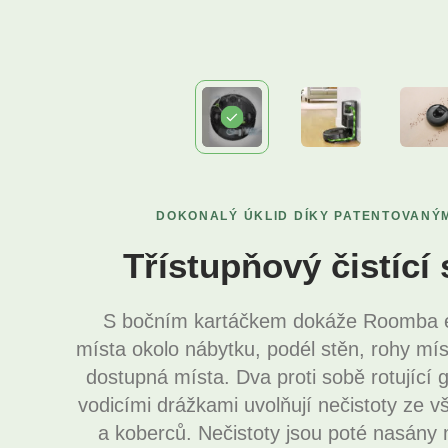
DOKONALÝ ÚKLID DÍKY PATENTOVANÝ
Třístupňový čistící
S bočním kartáčkem dokáže Roomba efe
místa okolo nábytku, podél stěn, rohy míst
dostupná místa. Dva proti sobě rotující
vodicími drážkami uvolňují nečistoty ze 
a koberců. Nečistoty jsou poté nasány 