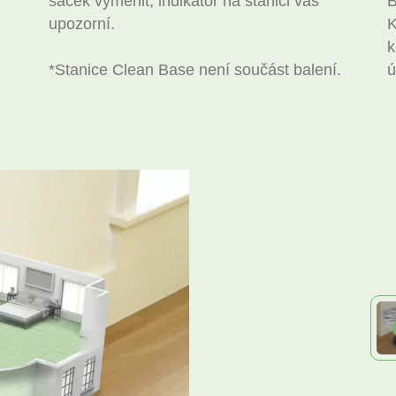
sáček vyměnit, indikátor na stanici vás
B
upozorní.
K
k
*Stanice Clean Base není součást balení.
ú