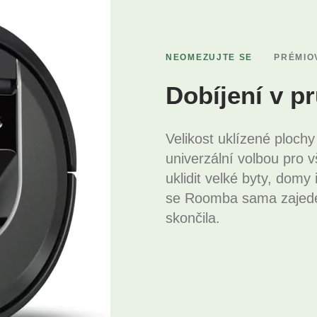
NEOMEZUJTE SE
PRÉMIOV
Dobíjení v p
Velikost uklízené ploch
univerzální volbou pro
uklidit velké byty, domy 
se Roomba sama zajede 
skončila.