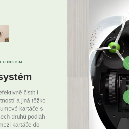
M FUNKCÍM
 systém
ktivně čistit i
ností a jiná těžko
 gumové kartáče s
všech druhů podlah
mezi kartáče do