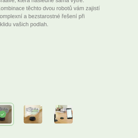
raavě, která následně sama vytře.
ombinace těchto dvou robotů vám zajistí
omplexní a bezstarostné řešení při
klidu vašich podlah.