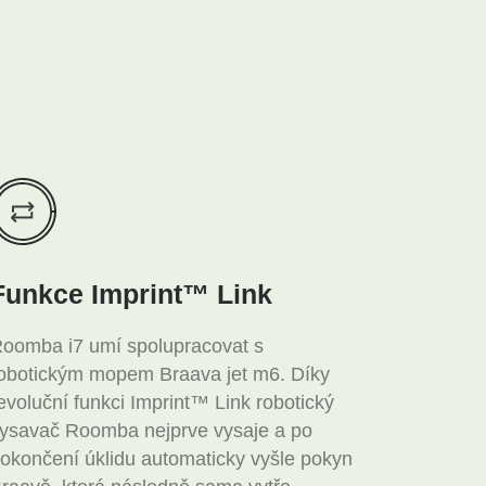
Funkce Imprint™ Link
oomba i7 umí spolupracovat s
obotickým mopem Braava jet m6. Díky
evoluční funkci Imprint™ Link robotický
ysavač Roomba nejprve vysaje a po
okončení úklidu automaticky vyšle pokyn