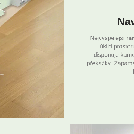
Nav
Nejvyspělejší na
úklid prosto
disponuje kame
překážky. Zapama