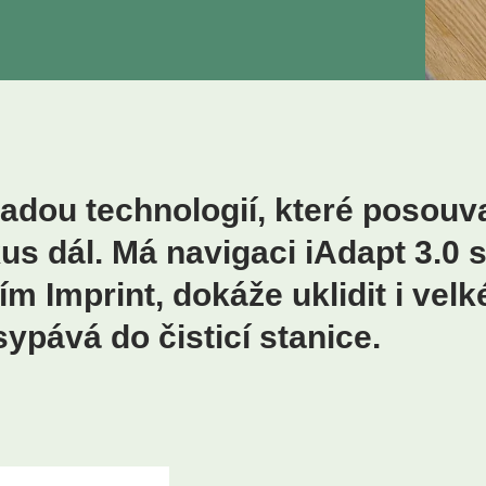
dou technologií, které posouva
us dál. Má navigaci iAdapt 3.0 
m Imprint, dokáže uklidit i velk
ypává do čisticí stanice.