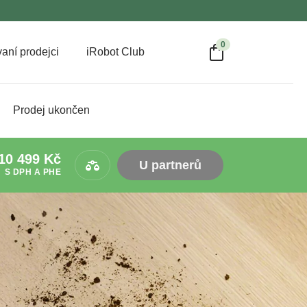
0
aní prodejci
iRobot Club
Prodej ukončen
10 499
Kč
U partnerů
S DPH A PHE