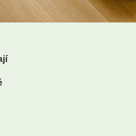
jí
s
é