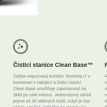
Čisticí stanice Clean Base™
Zažijte nepoznaný komfort. Roomba i7 v
R
kombinaci s nabíjecí a čisticí stanicí
r
Clean Base umožňuje zapomenout na
r
úklid po celé měsíce. Jednorázový sáček
v
m
pojme až 30 sběrných košů. Když je čas
d