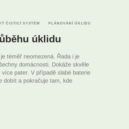
Ý ČISTICÍ SYSTÉM
PLÁNOVÁNÍ ÚKLIDU
růběhu úklidu
y je téměř neomezená. Řada i je
 všechny domácnosti. Dokáže skvěle
i více pater. V případě slabé baterie
dobít a pokračuje tam, kde