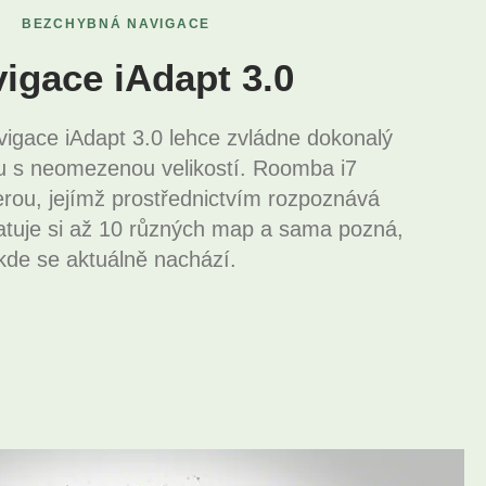
BEZCHYBNÁ NAVIGACE
igace iAdapt 3.0
vigace iAdapt 3.0 lehce zvládne dokonalý
ru s neomezenou velikostí. Roomba i7
rou, jejímž prostřednictvím rozpoznává
tuje si až 10 různých map a sama pozná,
kde se aktuálně nachází.