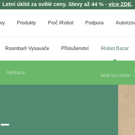
Letní úklid za svělé ceny. Slevy až 44 % -
více ZDE
.
evy
Produkty
Proč iRobot
Podpora
Autorizov
Roomba® Vysavače
Příslušenství
iRobot Bazar
Aplikace
NENÍ SKLADEM
 –