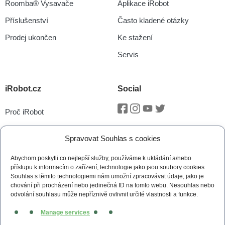
Roomba® Vysavače
Aplikace iRobot
Příslušenství
Často kladené otázky
Prodej ukončen
Ke stažení
Servis
iRobot.cz
Social
Proč iRobot
Facebook
Instagram
Youtube
Twitter
iRobot OS
Spravovat Souhlas s cookies
P.O.O.P
Abychom poskytli co nejlepší služby, používáme k ukládání a/nebo
Technologie vSLAM®
přístupu k informacím o zařízení, technologie jako jsou soubory cookies.
Souhlas s těmito technologiemi nám umožní zpracovávat údaje, jako je
Novinky
chování při procházení nebo jedinečná ID na tomto webu. Nesouhlas nebo
odvolání souhlasu může nepříznivě ovlivnit určité vlastnosti a funkce.
Tiskové zprávy
Manage services
Kontakt