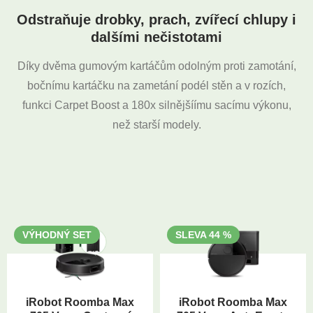
Odstraňuje drobky, prach, zvířecí chlupy i
dalšími nečistotami
Díky dvěma gumovým kartáčům odolným proti zamotání,
bočnímu kartáčku na zametání podél stěn a v rozích,
funkci Carpet Boost a 180x silnějšíímu sacímu výkonu,
než starší modely.
VÝHODNÝ SET
SLEVA 44 %
iRobot Roomba Max
iRobot Roomba Max