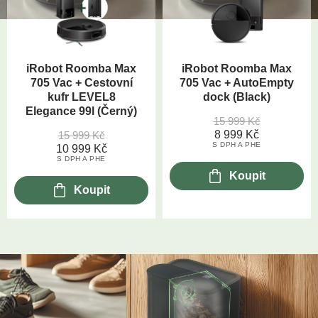
iRobot Roomba Max
iRobot Roomba Max
705 Vac + Cestovní
705 Vac + AutoEmpty
kufr LEVEL8
dock (Black)
Elegance 99l (Černý)
15 999
Kč
8 999
Kč
15 999
Kč
S DPH A PHE
10 999
Kč
S DPH A PHE
Koupit
Koupit