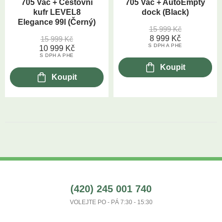
705 Vac + Cestovní
705 Vac + AutoEmpty
kufr LEVEL8
dock (Black)
Elegance 99l (Černý)
15 999
Kč
8 999
Kč
15 999
Kč
S DPH A PHE
10 999
Kč
S DPH A PHE
Koupit
Koupit
(420) 245 001 740
VOLEJTE PO - PÁ 7:30 - 15:30