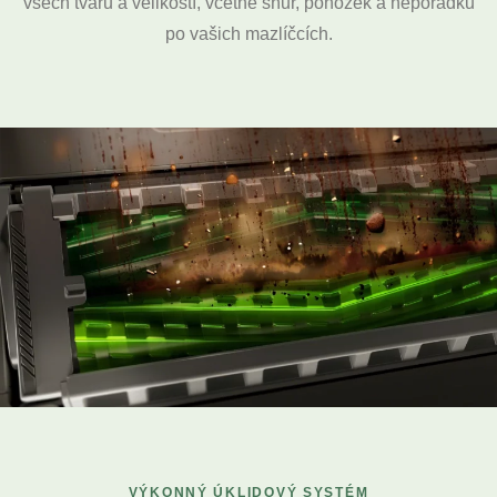
všech tvarů a velikostí, včetně šňůr, ponožek a nepořádku
po vašich mazlíčcích.
VÝKONNÝ ÚKLIDOVÝ SYSTÉM