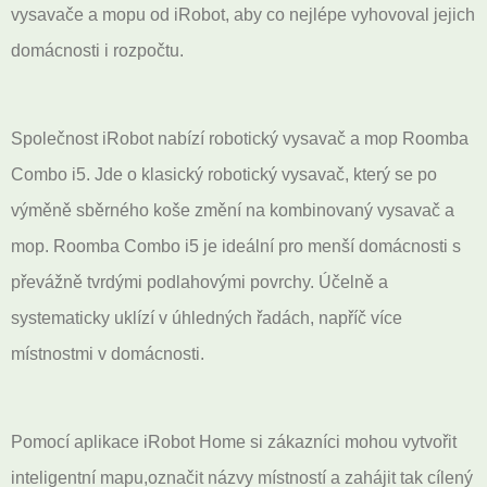
vysavače a mopu od iRobot, aby co nejlépe vyhovoval jejich
domácnosti i rozpočtu.
Společnost iRobot nabízí robotický vysavač a mop Roomba
Combo i5. Jde o klasický robotický vysavač, který se po
výměně sběrného koše změní na kombinovaný vysavač a
mop. Roomba Combo i5 je ideální pro menší domácnosti s
převážně tvrdými podlahovými povrchy. Účelně a
systematicky uklízí v úhledných řadách, napříč více
místnostmi v domácnosti.
Pomocí aplikace iRobot Home si zákazníci mohou vytvořit
inteligentní mapu,označit názvy místností a zahájit tak cílený