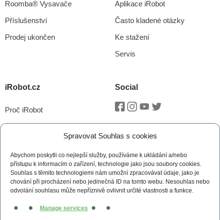
Roomba® Vysavače
Aplikace iRobot
Příslušenství
Často kladené otázky
Prodej ukončen
Ke stažení
Servis
iRobot.cz
Social
Proč iRobot
Facebook
Instagram
Youtube
Twitter
iRobot OS
Spravovat Souhlas s cookies
P.O.O.P
Abychom poskytli co nejlepší služby, používáme k ukládání a/nebo
Technologie vSLAM®
přístupu k informacím o zařízení, technologie jako jsou soubory cookies.
Souhlas s těmito technologiemi nám umožní zpracovávat údaje, jako je
Novinky
chování při procházení nebo jedinečná ID na tomto webu. Nesouhlas nebo
odvolání souhlasu může nepříznivě ovlivnit určité vlastnosti a funkce.
Tiskové zprávy
Manage services
Kontakt