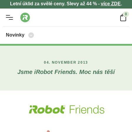
Letní úklid za svělé ceny. Slevy až 44 % -
více ZDE
.
0
Novinky
04. NOVEMBER 2013
Jsme iRobot Friends. Moc nás těší