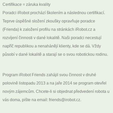
Certifikace = záruka kvality
Poradci iRobot prochází školením a následnou certifikací.
Teprve úspěšné složení zkoušky opravňuje poradce
(Frienda) k založení profilu na stránkách iRobot.cz a
rozvíjení činnosti v dané lokalitě. Naši poradci necestují
napříč republikou a nenahánějí klienty, kde se dá. Vždy
působí v dané lokalitě a starají se o svou robotickou rodinu.
Program iRobot Friends zahájil svou činnost v druhé
polovině listopadu 2013 a na jaře 2014 se program otevřel
novým zájemcům. Chcete-li si objednat předvedení robota u
vás doma, pište na email: friends@irobot.cz.