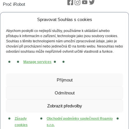
Proč iRobot
Facebook
Instagram
Youtube
Twitter
iRobot OS
Spravovat Souhlas s cookies
P.O.O.P
Abychom poskytli co nejlepší služby, používáme k ukládání a/nebo
Technologie vSLAM®
přístupu k informacím o zařízení, technologie jako jsou soubory cookies.
Souhlas s těmito technologiemi nám umožní zpracovávat údaje, jako je
Novinky
chování při procházení nebo jedinečná ID na tomto webu. Nesouhlas nebo
odvolání souhlasu může nepříznivě ovlivnit určité vlastnosti a funkce.
Tiskové zprávy
Manage services
Kontakt
Obchodní podmínky
Příjmout
Zásady cookies (EU)
Odmítnout
Zobrazit předvolby
© 2026 irobot.cz All Rights Reserved
Webdesign by
Kennymax Visual Designer
Zásady
Obchodní podmínky společnosti Roamio
Developed by
PragueCoding.cz
cookies
s.r.o.