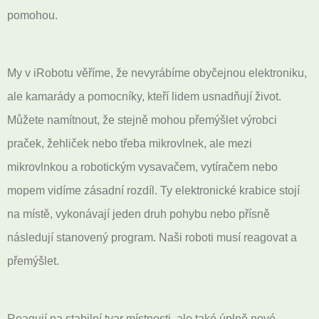
pomohou.
My v iRobotu věříme, že nevyrábíme obyčejnou elektroniku,
ale kamarády a pomocníky, kteří lidem usnadňují život.
Můžete namítnout, že stejně mohou přemýšlet výrobci
praček, žehliček nebo třeba mikrovlnek, ale mezi
mikrovlnkou a robotickým vysavačem, vytíračem nebo
mopem vidíme zásadní rozdíl. Ty elektronické krabice stojí
na místě, vykonávají jeden druh pohybu nebo přísně
následují stanovený program. Naši roboti musí reagovat a
přemýšlet.
Reagují na stabilní tvar místnosti, ale také úplně nové