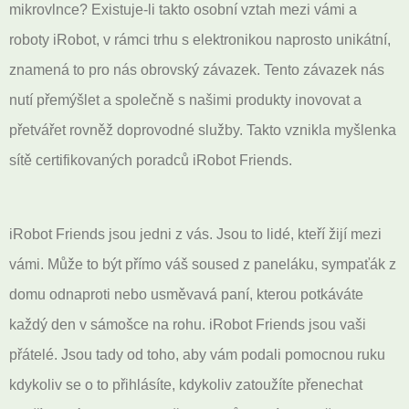
mikrovlnce? Existuje-li takto osobní vztah mezi vámi a
roboty iRobot, v rámci trhu s elektronikou naprosto unikátní,
znamená to pro nás obrovský závazek. Tento závazek nás
nutí přemýšlet a společně s našimi produkty inovovat a
přetvářet rovněž doprovodné služby. Takto vznikla myšlenka
sítě certifikovaných poradců iRobot Friends.
iRobot Friends jsou jedni z vás. Jsou to lidé, kteří žijí mezi
vámi. Může to být přímo váš soused z paneláku, sympaťák z
domu odnaproti nebo usměvavá paní, kterou potkáváte
každý den v sámošce na rohu. iRobot Friends jsou vaši
přátelé. Jsou tady od toho, aby vám podali pomocnou ruku
kdykoliv se o to přihlásíte, kdykoliv zatoužíte přenechat