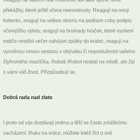
překážky, které ještě včera neexistovaly. Reagují na nový
koberec, reagují na velkou skvrnu na podlaze coby podpis
včerejšího výletu, reagují na hromady hraček, které vysílení
rodiče nestihli večer naházet zpátky do krabic, reagují na
vysněnou novou sestavu v obýváku či neposlušnost vašeho
čtyřnohého mazlíčka. Roboti iRobot nestojí na místě, ale žijí
s vámi váš život. Přizpůsobují se.
Dobrá rada nad zlato
I proto od vás dostávají jména a těší se často zvláštnímu
zacházení. Ruku na srdce, můžete totéž říct o své