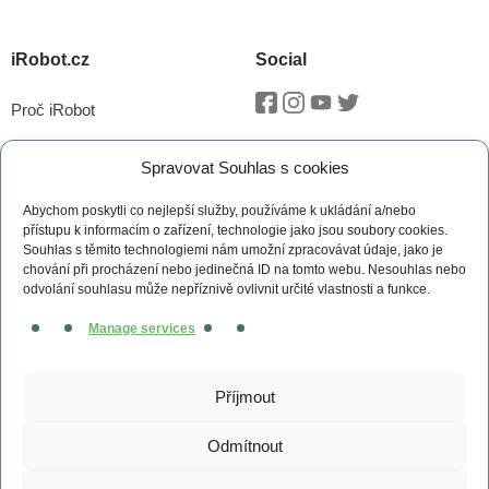
iRobot.cz
Social
Proč iRobot
Facebook
Instagram
Youtube
Twitter
iRobot OS
Spravovat Souhlas s cookies
P.O.O.P
Abychom poskytli co nejlepší služby, používáme k ukládání a/nebo
Technologie vSLAM®
přístupu k informacím o zařízení, technologie jako jsou soubory cookies.
Souhlas s těmito technologiemi nám umožní zpracovávat údaje, jako je
Novinky
chování při procházení nebo jedinečná ID na tomto webu. Nesouhlas nebo
odvolání souhlasu může nepříznivě ovlivnit určité vlastnosti a funkce.
Tiskové zprávy
Manage services
Kontakt
Obchodní podmínky
Příjmout
Zásady cookies (EU)
Odmítnout