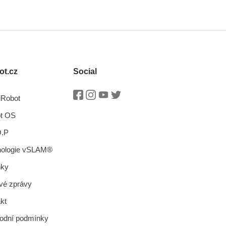
ot.cz
Social
iRobot
Facebook
Instagram
Youtube
Twitter
ot OS
O.P
nologie vSLAM®
nky
vé zprávy
kt
odní podmínky