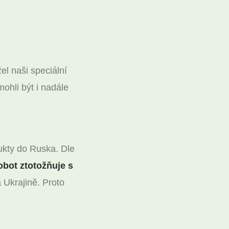
el naši speciální
ohli být i nadále
dukty do Ruska. Dle
obot ztotožňuje s
 Ukrajině. Proto