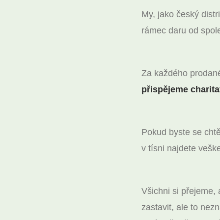
My, jako český distr
rámec daru od spole
Za každého prodané
přispějeme charita
Pokud byste se chtě
v tísni najdete vešk
Všichni si přejeme,
zastavit, ale to ne