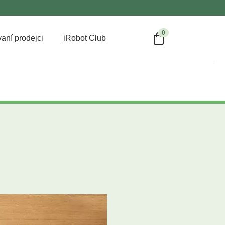
0
aní prodejci
iRobot Club