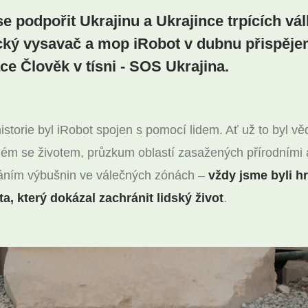
e podpořit Ukrajinu a Ukrajince trpících vá
cký vysavač a mop iRobot v dubnu přispěje
ce Člověk v tísni - SOS Ukrajina.
istorie byl iRobot spojen s pomocí lidem. Ať už to byl 
lném se životem, průzkum oblastí zasažených přírodními 
dáním výbušnin ve válečných zónách –
vždy jsme byli h
a, který dokázal zachránit lidský život
.