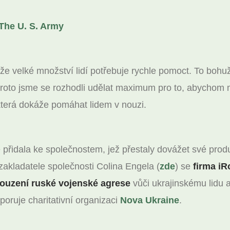
The U. S. Army
 že velké množství lidí potřebuje rychle pomoct. To bohuž
roto jsme se rozhodli udělat maximum pro to, abychom m
která dokáže pomáhat lidem v nouzi.
e přidala ke společnostem, jež přestaly dovážet své pro
 zakladatele společnosti Colina Engela (
zde
) se
firma iR
uzení ruské vojenské agrese
vůči ukrajinskému lidu a
poruje charitativní organizaci
Nova Ukraine
.