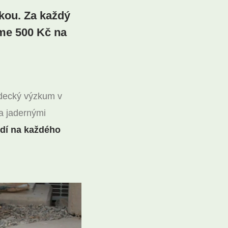
lkou. Za každý
me 500 Kč na
vědecký výzkum v
a jadernými
rdí na každého