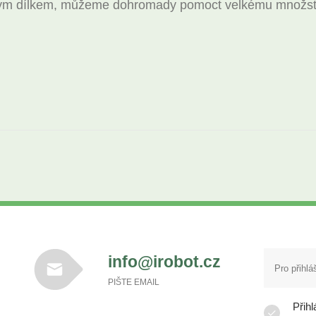
alým dílkem, můžeme dohromady pomoct velkému množstv
info@irobot.cz
PIŠTE EMAIL
Přihl