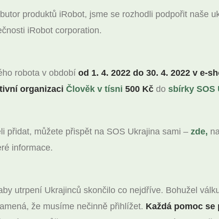
ibutor produktů iRobot, jsme se rozhodli podpořit naše u
čnosti iRobot corporation.
ho robota v období
od 1. 4. 2022 do 30. 4. 2022 v e-
tivní organizaci
Člověk v tísni
500 Kč
do
sbírky SOS 
li přidat, můžete přispět na SOS Ukrajina sami –
zde,
na
eré informace.
 aby utrpení Ukrajinců skončilo co nejdříve. Bohužel vá
znamená, že musíme nečinně přihlížet.
Každá pomoc se 