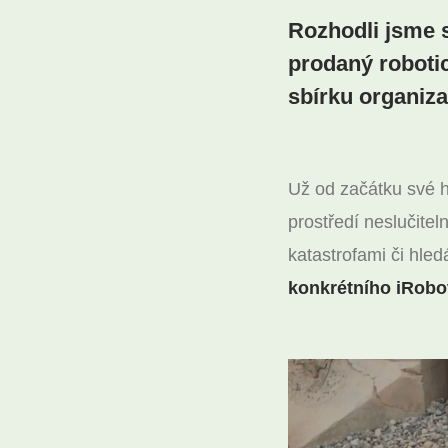
Rozhodli jsme s
prodaný roboti
sbírku organiza
Už od začátku své h
prostředí neslučite
katastrofami či hle
konkrétního iRobot