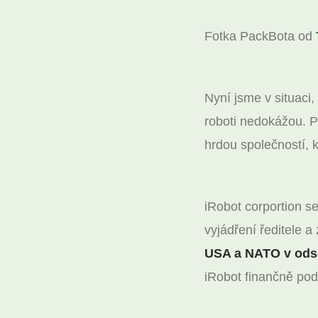
Fotka PackBota od
Nyní jsme v situaci,
roboti nedokážou. P
hrdou společností, 
iRobot corportion s
vyjádření ředitele a
USA a NATO v odso
iRobot finančně pod