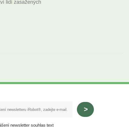
í lidí zasažených
ášení newsletter souhlas text