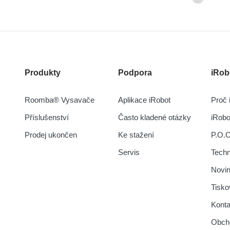
Produkty
Podpora
iRob
Roomba® Vysavače
Aplikace iRobot
Proč 
Příslušenství
Často kladené otázky
iRob
Prodej ukončen
Ke stažení
P.O.
Servis
Tech
Novi
Tisko
Konta
Obch