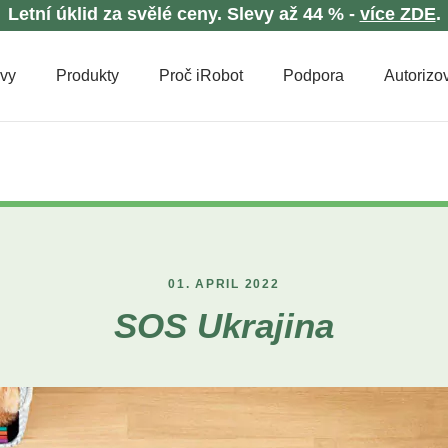
Letní úklid za svělé ceny. Slevy až 44 % -
více ZDE
.
evy
Produkty
Proč iRobot
Podpora
Autorizov
01. APRIL 2022
SOS Ukrajina