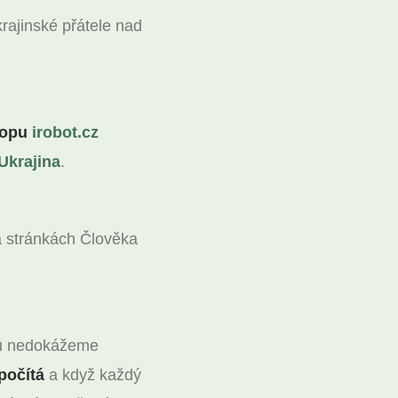
krajinské přátele nad
shopu
irobot.cz
Ukrajina
.
 stránkách Člověka
lku nedokážeme
počítá
a když každý