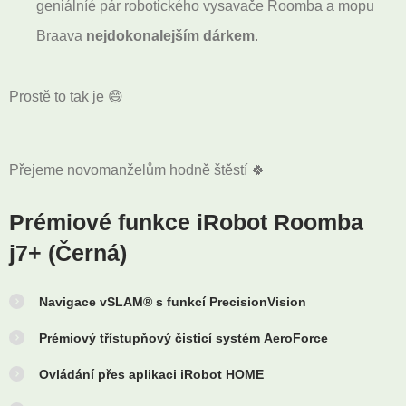
geniálníé pár robotického vysavače Roomba a mopu
Braava
nejdokonalejším dárkem
.
Prostě to tak je
😄
Přejeme novomanželům hodně štěstí 🍀
Prémiové funkce iRobot Roomba
j7+ (Černá)
Navigace vSLAM® s funkcí PrecisionVision
Prémiový třístupňový čisticí systém AeroForce
Ovládání přes aplikaci iRobot HOME