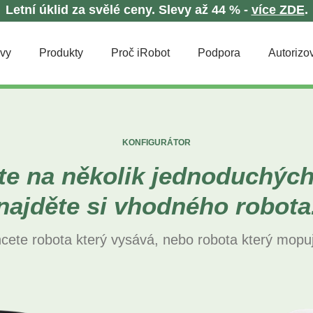
Letní úklid za svělé ceny. Slevy až 44 % -
více ZDE
.
evy
Produkty
Proč iRobot
Podpora
Autorizov
KONFIGURÁTOR
e na několik jednoduchých
najděte si vhodného robota
cete robota který vysává, nebo robota který mopu