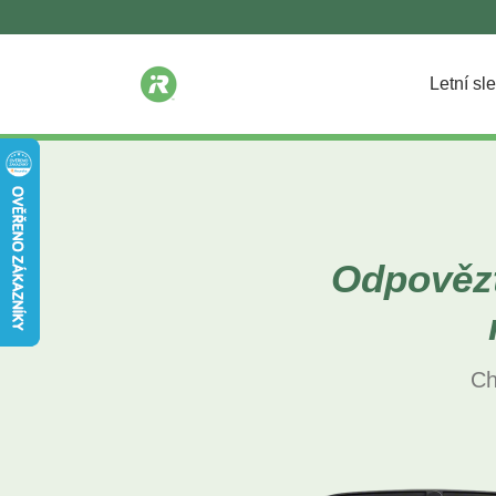
Letní sl
Odpovězt
Ch