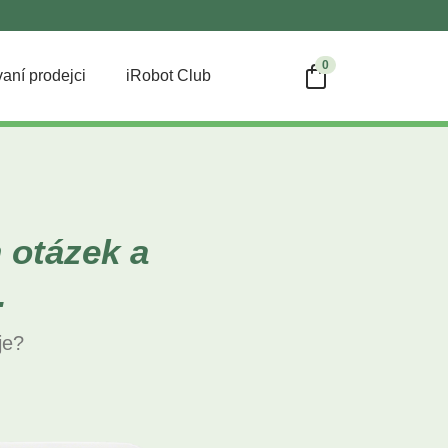
0
aní prodejci
iRobot Club
 otázek a
.
je?