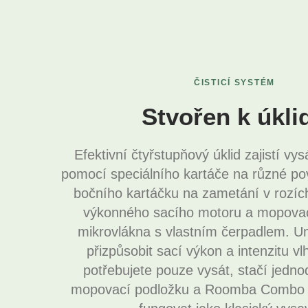
ČISTICÍ SYSTÉM
Stvořen k úkli
Efektivní čtyřstupňový úklid zajistí vys
pomocí speciálního kartáče na různé pov
bočního kartáčku na zametání v rozích
výkonného sacího motoru a mopovac
mikrovlákna s vlastním čerpadlem. U
přizpůsobit sací výkon a intenzitu v
potřebujete pouze vysát, stačí jedn
mopovací podložku a Roomba Combo E