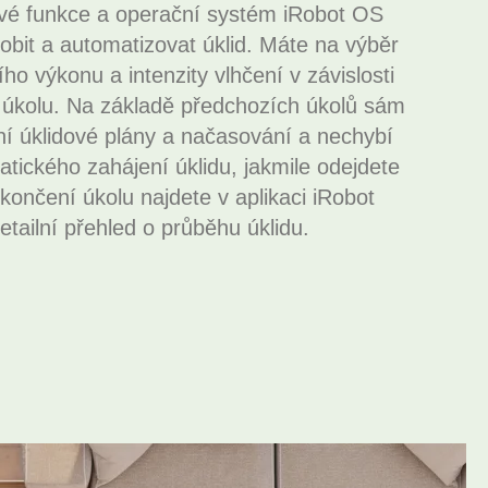
vé funkce a operační systém iRobot OS
obit a automatizovat úklid. Máte na výběr
ího výkonu a intenzity vlhčení v závislosti
kolu. Na základě předchozích úkolů sám
ní úklidové plány a načasování a nechybí
tického zahájení úklidu, jakmile odejdete
ončení úkolu najdete v aplikaci iRobot
tailní přehled o průběhu úklidu.