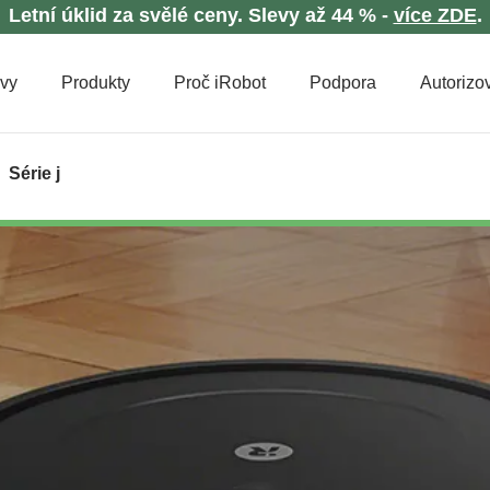
Letní úklid za svělé ceny. Slevy až 44 % -
více ZDE
.
evy
Produkty
Proč iRobot
Podpora
Autorizov
Série j