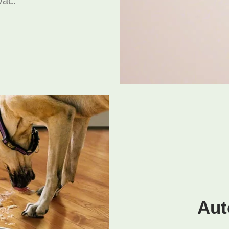
vač.
Aut