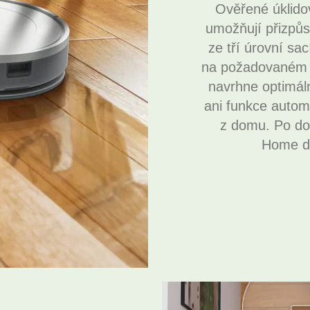
Ověřené úklido
umožňují přizpůs
ze tří úrovní sac
na požadovaném ú
navrhne optimál
ani funkce automa
z domu. Po dok
Home de