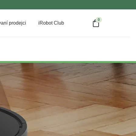
0
aní prodejci
iRobot Club