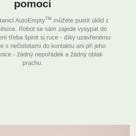
pomoci
TM
tanici AutoEmpty
můžete pustit úklid z
měsíce. Robot se sám zajede vysypat do
Není třeba špinit si ruce - díky uzavřenému
e s nečistotami do kontaktu ani při jeho
anice - žádný nepořádek a žádný oblak
prachu.