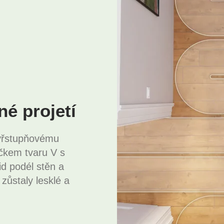
né projetí
tyřstupňovému
čkem tvaru V s
d podél stěn a
ůstaly lesklé a