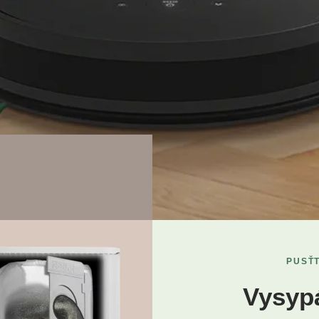
PUSŤT
Vysypá