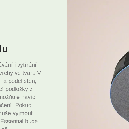
du
ávání i vytírání
rchy ve tvaru V,
 a podél stěn,
í podložky z
možňuje navíc
lhčení. Pokud
oduše vyjmout
ssential bude