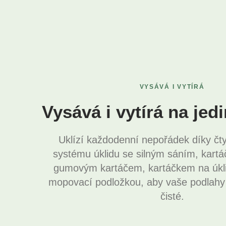
VYSÁVÁ I VYTÍRÁ
Vysává i vytírá na jedi
Uklízí každodenní nepořádek díky č
systému úklidu se silným sáním, kartá
gumovým kartáčem, kartáčkem na úkli
mopovací podložkou, aby vaše podlahy z
čisté.