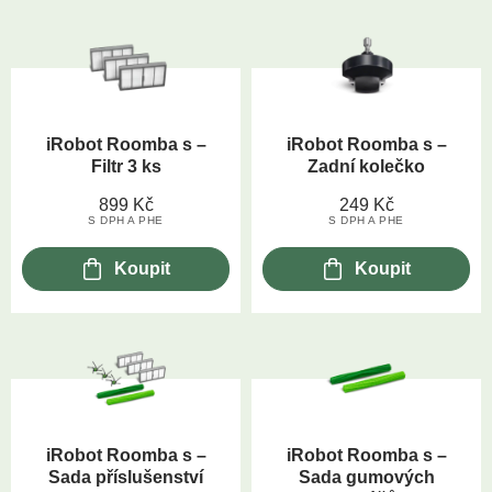
iRobot Roomba s –
iRobot Roomba s –
Filtr 3 ks
Zadní kolečko
899
Kč
249
Kč
S DPH A PHE
S DPH A PHE
Koupit
Koupit
iRobot Roomba s –
iRobot Roomba s –
Sada příslušenství
Sada gumových