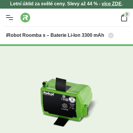
Letní úklid za svělé ceny. Slevy až 44 % -
více ZDE
.
0
iRobot Roomba s – Baterie Li-Ion 3300 mAh