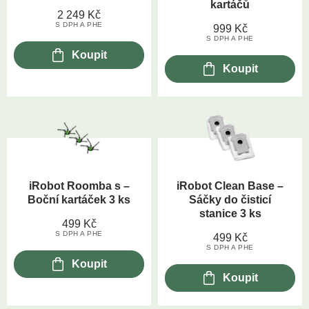
kartáčů
2 249
Kč
S DPH A PHE
999
Kč
S DPH A PHE
Koupit
Koupit
iRobot Roomba s –
iRobot Clean Base –
Boční kartáček 3 ks
Sáčky do čisticí
stanice 3 ks
499
Kč
S DPH A PHE
499
Kč
S DPH A PHE
Koupit
Koupit