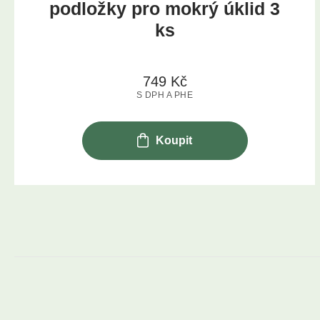
podložky pro mokrý úklid 3
ks
749
Kč
S DPH A PHE
Koupit