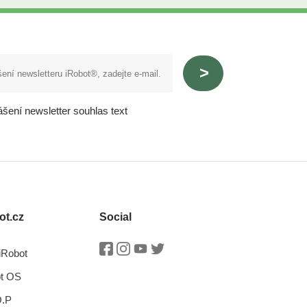
ášení newsletter souhlas text
ot.cz
Social
iRobot
Facebook
Instagram
Youtube
Twitter
ot OS
O.P