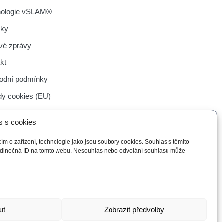
nologie vSLAM®
nky
vé zprávy
kt
odní podmínky
y cookies (EU)
s s cookies
ím o zařízení, technologie jako jsou soubory cookies. Souhlas s těmito
jedinečná ID na tomto webu. Nesouhlas nebo odvolání souhlasu může
ut
Zobrazit předvolby