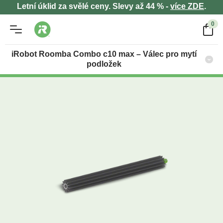
Letní úklid za svělé ceny. Slevy až 44 % -
více ZDE
.
0
iRobot Roomba Combo c10 max – Válec pro mytí
podložek