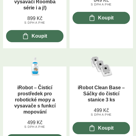
849
Kč
vysavači Roomba
S DPH A PHE
série i a j!)
Koupit
899
Kč
S DPH A PHE
Koupit
iRobot – Čisticí
iRobot Clean Base –
prostředek pro
Sáčky do čisticí
robotické mopy a
stanice 3 ks
vysavače s funkcí
499
Kč
mopování
S DPH A PHE
499
Kč
S DPH A PHE
Koupit