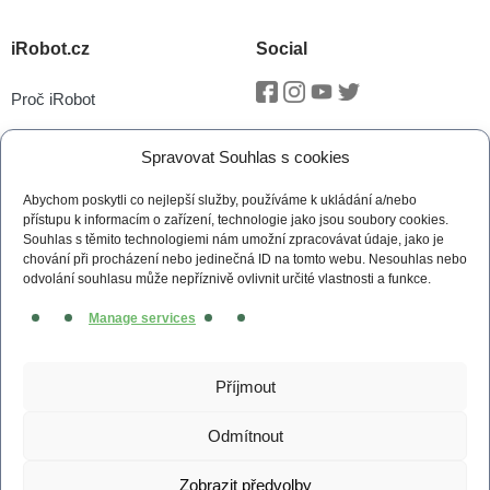
iRobot.cz
Social
Proč iRobot
Facebook
Instagram
Youtube
Twitter
iRobot OS
Spravovat Souhlas s cookies
P.O.O.P
Abychom poskytli co nejlepší služby, používáme k ukládání a/nebo
Technologie vSLAM®
přístupu k informacím o zařízení, technologie jako jsou soubory cookies.
Souhlas s těmito technologiemi nám umožní zpracovávat údaje, jako je
Novinky
chování při procházení nebo jedinečná ID na tomto webu. Nesouhlas nebo
odvolání souhlasu může nepříznivě ovlivnit určité vlastnosti a funkce.
Tiskové zprávy
Manage services
Kontakt
Obchodní podmínky
Příjmout
Zásady cookies (EU)
Odmítnout
Zobrazit předvolby