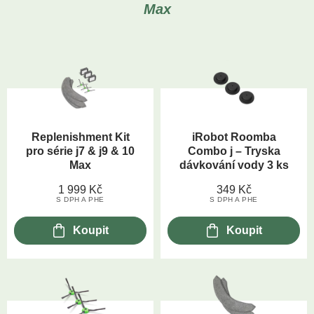
Max
Replenishment Kit
iRobot Roomba
pro série j7 & j9 & 10
Combo j – Tryska
Max
dávkování vody 3 ks
1 999
Kč
349
Kč
S DPH A PHE
S DPH A PHE
Koupit
Koupit