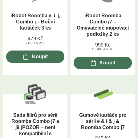
iRobot Roomba e, i, j,
iRobot Roomba
Combo j – Boční
Combo j7 –
kartáček 3 ks
Omyvatelné mopovací
podložky 2 ks
479
Kč
S DPH A PHE
999
Kč
S DPH A PHE
Koupit
Koupit
Sada filtrů pro sérii
Gumové kartáče pro
Roomba Combo j7 a
sérii e & i & j &
j9 (POZOR – není
Roomba Combo j7
kompatibilní s