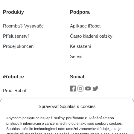
Produkty
Podpora
Roomba® Vysavače
Aplikace iRobot
Příslušenství
Často kladené otázky
Prodej ukončen
Ke stažení
Servis
iRobot.cz
Social
Proč iRobot
Facebook
Instagram
Youtube
Twitter
iRobot OS
Spravovat Souhlas s cookies
P.O.O.P
Abychom poskytli co nejlepší služby, používáme k ukládání a/nebo
Technologie vSLAM®
přístupu k informacím o zařízení, technologie jako jsou soubory cookies.
Souhlas s těmito technologiemi nám umožní zpracovávat údaje, jako je
Novinky