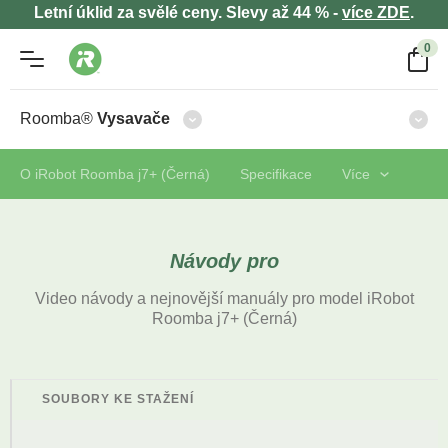
Letní úklid za svělé ceny. Slevy až 44 % -
více ZDE
.
0
Roomba®
Vysavače
O iRobot Roomba j7+ (Černá)
Specifikace
Více
Návody pro
Video návody a nejnovější manuály pro model iRobot
Roomba j7+ (Černá)
SOUBORY KE STAŽENÍ