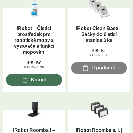
iRobot – Čisticí
iRobot Clean Base –
prostředek pro
Sáčky do čisticí
robotické mopy a
stanice 3 ks
vysavače s funkcí
499
Kč
mopování
S DPH A PHE
499
Kč
S DPH A PHE
U partnerů
Koupit
iRobot Roomba i –
iRobot Roomba e, i, j