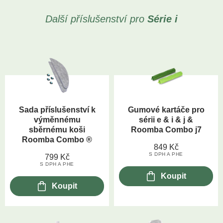
Další příslušenství pro
Série i
Sada příslušenství k
Gumové kartáče pro
výměnnému
sérii e & i & j &
sběrnému koši
Roomba Combo j7
Roomba Combo ®
849
Kč
S DPH A PHE
799
Kč
S DPH A PHE
Koupit
Koupit