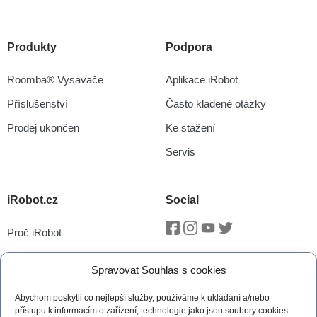
Produkty
Podpora
Roomba® Vysavače
Aplikace iRobot
Příslušenství
Často kladené otázky
Prodej ukončen
Ke stažení
Servis
iRobot.cz
Social
Proč iRobot
Facebook
Instagram
Youtube
Twitter
iRobot OS
Spravovat Souhlas s cookies
P.O.O.P
Abychom poskytli co nejlepší služby, používáme k ukládání a/nebo
Technologie vSLAM®
přístupu k informacím o zařízení, technologie jako jsou soubory cookies.