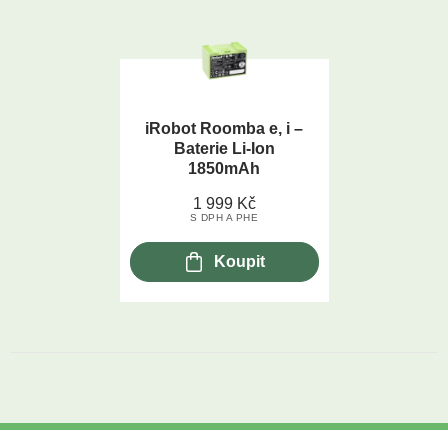
iRobot Roomba e, i –
Baterie Li-Ion
1850mAh
1 999
Kč
S DPH A PHE
Koupit