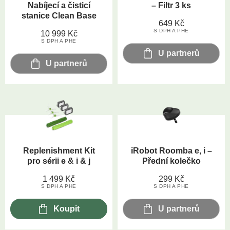
Nabíjecí a čisticí
– Filtr 3 ks
stanice Clean Base
649
Kč
S DPH A PHE
10 999
Kč
S DPH A PHE
U partnerů
U partnerů
Replenishment Kit
iRobot Roomba e, i –
pro sérii e & i & j
Přední kolečko
1 499
Kč
299
Kč
S DPH A PHE
S DPH A PHE
Koupit
U partnerů