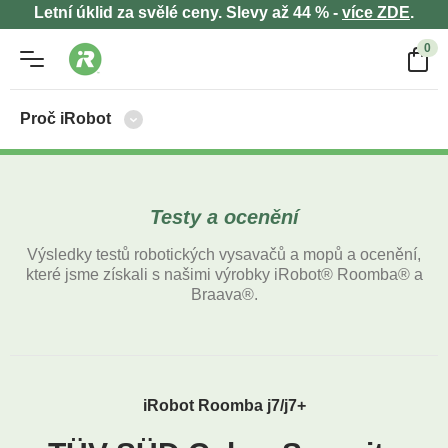
Letní úklid za svělé ceny. Slevy až 44 % -
více ZDE
.
0
Proč iRobot
Testy a ocenění
Výsledky testů robotických vysavačů a mopů a ocenění,
které jsme získali s našimi výrobky iRobot
®
Roomba
®
a
Braava
®
.
iRobot Roomba j7/j7+