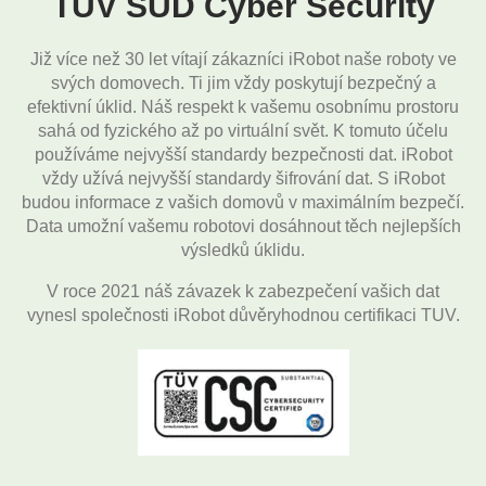
TÜV SÜD Cyber Security
Již více než 30 let vítají zákazníci iRobot naše roboty ve
svých domovech. Ti jim vždy poskytují bezpečný a
efektivní úklid. Náš respekt k vašemu osobnímu prostoru
sahá od fyzického až po virtuální svět. K tomuto účelu
používáme nejvyšší standardy bezpečnosti dat. iRobot
vždy užívá nejvyšší standardy šifrování dat. S iRobot
budou informace z vašich domovů v maximálním bezpečí.
Data umožní vašemu robotovi dosáhnout těch nejlepších
výsledků úklidu.
V roce 2021 náš závazek k zabezpečení vašich dat
vynesl společnosti iRobot důvěryhodnou certifikaci TUV.