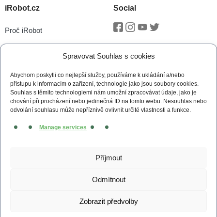
iRobot.cz
Social
Proč iRobot
Facebook
Instagram
Youtube
Twitter
iRobot OS
Spravovat Souhlas s cookies
P.O.O.P
Abychom poskytli co nejlepší služby, používáme k ukládání a/nebo
Technologie vSLAM®
přístupu k informacím o zařízení, technologie jako jsou soubory cookies.
Souhlas s těmito technologiemi nám umožní zpracovávat údaje, jako je
Novinky
chování při procházení nebo jedinečná ID na tomto webu. Nesouhlas nebo
odvolání souhlasu může nepříznivě ovlivnit určité vlastnosti a funkce.
Tiskové zprávy
Manage services
Kontakt
Obchodní podmínky
Příjmout
Zásady cookies (EU)
Odmítnout
Zobrazit předvolby
© 2026 irobot.cz All Rights Reserved