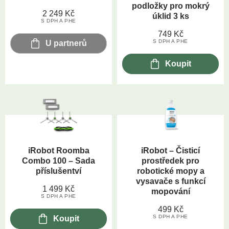
podložky pro mokrý
2 249
Kč
úklid 3 ks
S DPH A PHE
749
Kč
S DPH A PHE
U partnerů
Koupit
iRobot Roomba
iRobot – Čisticí
Combo 100 – Sada
prostředek pro
příslušentví
robotické mopy a
vysavače s funkcí
1 499
Kč
mopování
S DPH A PHE
499
Kč
S DPH A PHE
Koupit