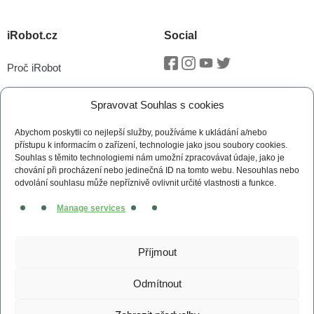
iRobot.cz
Social
Proč iRobot
Facebook
Instagram
Youtube
Twitter
iRobot OS
Spravovat Souhlas s cookies
P.O.O.P
Abychom poskytli co nejlepší služby, používáme k ukládání a/nebo
Technologie vSLAM®
přístupu k informacím o zařízení, technologie jako jsou soubory cookies.
Souhlas s těmito technologiemi nám umožní zpracovávat údaje, jako je
Novinky
chování při procházení nebo jedinečná ID na tomto webu. Nesouhlas nebo
odvolání souhlasu může nepříznivě ovlivnit určité vlastnosti a funkce.
Tiskové zprávy
Manage services
Kontakt
Obchodní podmínky
Příjmout
Zásady cookies (EU)
Odmítnout