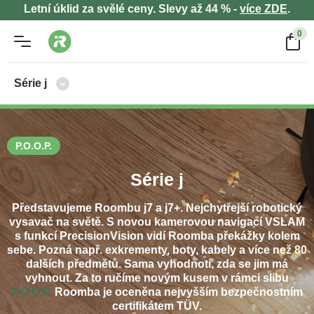
Letní úklid za svělé ceny. Slevy až 44 % -
více ZDE
.
0
Série j
P.O.O.P.
Série j
Představujeme Roombu j7 a j7+. Nejchytřejší robotický
vysavač na světě. S novou kamerovou navigací VSLAM
s funkcí PrecisionVision vidí Roomba překážky kolem
sebe. Pozná např. exkrementy, boty, kabely a více než 80
dalších předmětů. Sama vyhodnotí, zda se jim má
vyhnout. Za to ručíme novým kusem v rámci slibu
P.O.O.P.
Roomba je oceněna nejvyšším bezpečnostním
certifikátem TÜV.