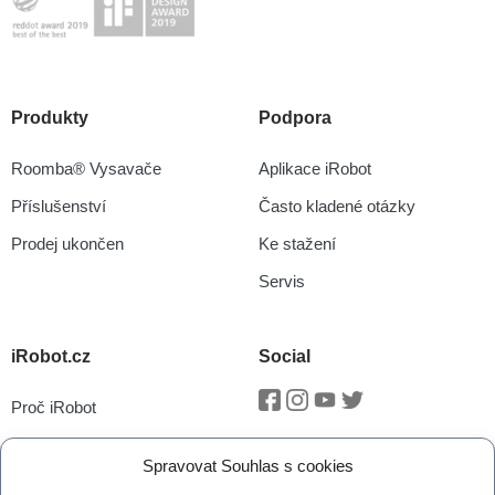
Produkty
Podpora
Roomba® Vysavače
Aplikace iRobot
Příslušenství
Často kladené otázky
Prodej ukončen
Ke stažení
Servis
iRobot.cz
Social
Proč iRobot
Facebook
Instagram
Youtube
Twitter
iRobot OS
Spravovat Souhlas s cookies
P.O.O.P