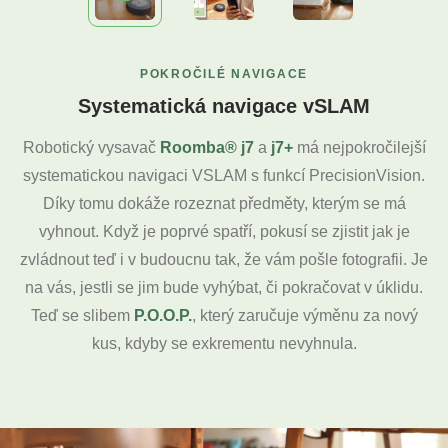
POKROČILÉ NAVIGACE
Systematická navigace vSLAM
Robotický vysavač
Roomba® j7
a
j7+
má nejpokročilejší
systematickou navigaci VSLAM s funkcí PrecisionVision.
Díky tomu dokáže rozeznat předměty, kterým se má
vyhnout. Když je poprvé spatří, pokusí se zjistit jak je
zvládnout teď i v budoucnu tak, že vám pošle fotografii. Je
na vás, jestli se jim bude vyhýbat, či pokračovat v úklidu.
Teď se slibem
P.O.O.P.
, který zaručuje výměnu za nový
kus, kdyby se exkrementu nevyhnula.