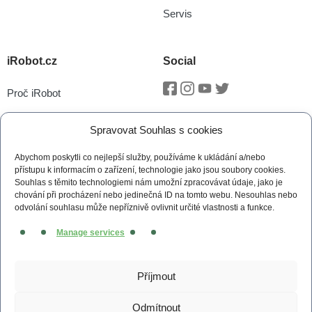
Servis
iRobot.cz
Social
Proč iRobot
Facebook
Instagram
Youtube
Twitter
iRobot OS
Spravovat Souhlas s cookies
P.O.O.P
Abychom poskytli co nejlepší služby, používáme k ukládání a/nebo
Technologie vSLAM®
přístupu k informacím o zařízení, technologie jako jsou soubory cookies.
Souhlas s těmito technologiemi nám umožní zpracovávat údaje, jako je
Novinky
chování při procházení nebo jedinečná ID na tomto webu. Nesouhlas nebo
odvolání souhlasu může nepříznivě ovlivnit určité vlastnosti a funkce.
Tiskové zprávy
Manage services
Kontakt
Obchodní podmínky
Příjmout
Zásady cookies (EU)
Odmítnout