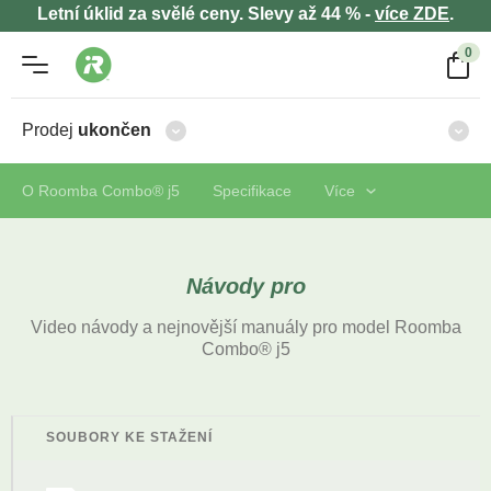
Letní úklid za svělé ceny. Slevy až 44 % -
více ZDE
.
0
Prodej
ukončen
O Roomba Combo® j5
Specifikace
Více
Návody pro
Video návody a nejnovější manuály pro model Roomba
Combo® j5
SOUBORY KE STAŽENÍ