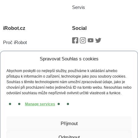
Servis
iRobot.cz
Social
Proč iRobot
Facebook
Instagram
Youtube
Twitter
iRobot OS
Spravovat Souhlas s cookies
P.O.O.P
Abychom poskytli co nejlepší služby, používáme k ukládání a/nebo
Technologie vSLAM®
přístupu k informacím o zařízení, technologie jako jsou soubory cookies.
Souhlas s těmito technologiemi nám umožní zpracovávat údaje, jako je
Novinky
chování při procházení nebo jedinečná ID na tomto webu. Nesouhlas nebo
odvolání souhlasu může nepříznivě ovlivnit určité vlastnosti a funkce.
Tiskové zprávy
Manage services
Kontakt
Obchodní podmínky
Příjmout
Zásady cookies (EU)
Odmítnout