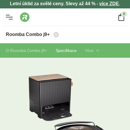
Letní úklid za svělé ceny. Slevy až 44 % -
více ZDE
.
0
Roomba Combo j9+
O Roomba Combo j9+
Specifikace
Více