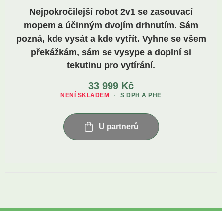
Nejpokročilejší robot 2v1 se zasouvací
mopem a účinným dvojím drhnutím. Sám
pozná, kde vysát a kde vytřít. Vyhne se všem
překážkám, sám se vysype a doplní si
tekutinu pro vytírání.
33 999
Kč
NENÍ SKLADEM
S DPH A PHE
U partnerů