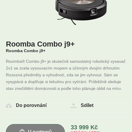
Roomba Combo j9+
Roomba Combo j9+
Roomba® Combo j9+ je skutečně samostatný robotický vysavač
2v1 se zcela vysouvacím mopem a účinným dvojím drhnutím.
Rozezná předměty a vyhodnotí, zda se jim vyhnout. Sám se
vysypává a doplňuje si tekutinu pro vytírání. Průběžně sleduje
stav znečištění domácnosti a podle toho plánuje úklid na míru.
Do porovnání
Sdílet
33 999
Kč
U partnerů