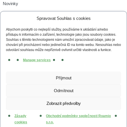
Novinky
Tiskové zprávy
Spravovat Souhlas s cookies
Kontakt
Abychom poskytli co nejlepší služby, používáme k ukládání a/nebo
Obchodní podmínky
přístupu k informacím o zařízení, technologie jako jsou soubory cookies.
Souhlas s těmito technologiemi nám umožní zpracovávat údaje, jako je
Zásady cookies (EU)
chování při procházení nebo jedinečná ID na tomto webu. Nesouhlas nebo
odvolání souhlasu může nepříznivě ovlivnit určité vlastnosti a funkce.
Manage services
© 2026 irobot.cz All Rights Reserved
Webdesign by
Kennymax Visual Designer
Příjmout
Developed by
PragueCoding.cz
Odmítnout
Zobrazit předvolby
Zásady
Obchodní podmínky společnosti Roamio
cookies
s.r.o.