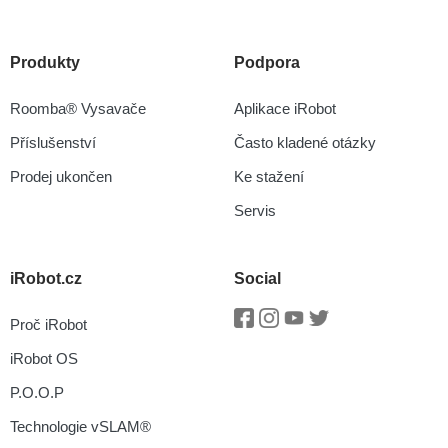
Produkty
Podpora
Roomba® Vysavače
Aplikace iRobot
Příslušenství
Často kladené otázky
Prodej ukončen
Ke stažení
Servis
iRobot.cz
Social
Proč iRobot
Facebook
Instagram
Youtube
Twitter
iRobot OS
P.O.O.P
Technologie vSLAM®