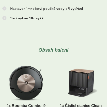
Nastavení množství použité vody při vytírání
Sací výkon 10x vyšší
Obsah balení
1x
Roomba Combo j9
1x
Čisticí stanice Clean