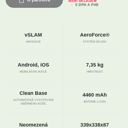
NENÍ SKLADEM
S DPH A PHE
vSLAM
AeroForce®
NAVIGACE
SYSTÉM ÚKLIDU
Android, iOS
7,35 kg
MOBILNÍ APLIKACE
HMOTNOST
Clean Base
4460 mAh
AUTOMATICKÉ VYSYPÁVÁNÍ
BATERIE LI-ION
SBĚRNÉHO KOŠE
Neomezená
339x338x87