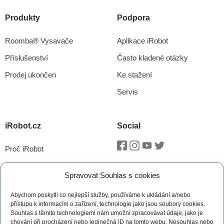
Produkty
Podpora
Roomba® Vysavače
Aplikace iRobot
Příslušenství
Často kladené otázky
Prodej ukončen
Ke stažení
Servis
iRobot.cz
Social
Proč iRobot
Facebook
Instagram
Youtube
Twitter
iRobot OS
Spravovat Souhlas s cookies
P.O.O.P
Abychom poskytli co nejlepší služby, používáme k ukládání a/nebo
Technologie vSLAM®
přístupu k informacím o zařízení, technologie jako jsou soubory cookies.
Souhlas s těmito technologiemi nám umožní zpracovávat údaje, jako je
Novinky
chování při procházení nebo jedinečná ID na tomto webu. Nesouhlas nebo