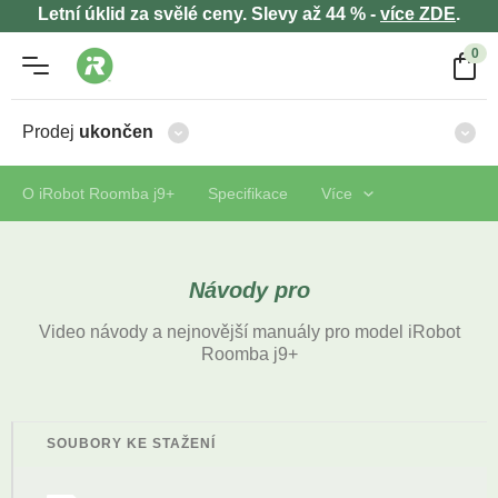
Letní úklid za svělé ceny. Slevy až 44 % -
více ZDE
.
0
Prodej
ukončen
O iRobot Roomba j9+
Specifikace
Více
Návody pro
Video návody a nejnovější manuály pro model iRobot
Roomba j9+
SOUBORY KE STAŽENÍ