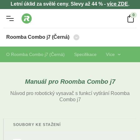
Letní úklid za svělé ceny. Slevy až 44 % -
více ZDE
.
0
Roomba Combo j7 (Černá)
O Roomba Combo j7 (Černá)
Specifikace
Více
Manuál pro Roomba Combo j7
Návod pro robotický vysavač s funkcí vytírání Roomba
Combo j7
SOUBORY KE STAŽENÍ