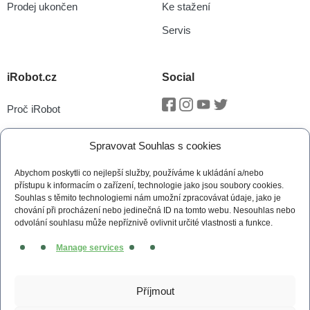
Prodej ukončen
Ke stažení
Servis
iRobot.cz
Social
Proč iRobot
Facebook
Instagram
Youtube
Twitter
iRobot OS
Spravovat Souhlas s cookies
P.O.O.P
Abychom poskytli co nejlepší služby, používáme k ukládání a/nebo
Technologie vSLAM®
přístupu k informacím o zařízení, technologie jako jsou soubory cookies.
Souhlas s těmito technologiemi nám umožní zpracovávat údaje, jako je
Novinky
chování při procházení nebo jedinečná ID na tomto webu. Nesouhlas nebo
odvolání souhlasu může nepříznivě ovlivnit určité vlastnosti a funkce.
Tiskové zprávy
Manage services
Kontakt
Obchodní podmínky
Příjmout
Zásady cookies (EU)