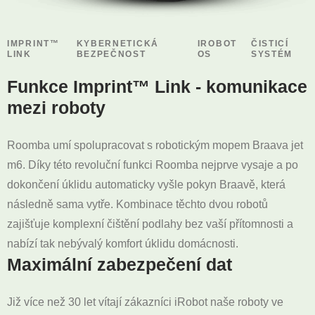
IMPRINT™
KYBERNETICKÁ
IROBOT
ČISTICÍ
LINK
BEZPEČNOST
OS
SYSTÉM
Funkce Imprint™ Link - komunikace
mezi roboty
Roomba umí spolupracovat s robotickým mopem Braava jet
m6. Díky této revoluční funkci Roomba nejprve vysaje a po
dokončení úklidu automaticky vyšle pokyn Braavě, která
následně sama vytře. Kombinace těchto dvou robotů
zajišťuje komplexní čištění podlahy bez vaší přítomnosti a
nabízí tak nebývalý komfort úklidu domácnosti.
Maximální zabezpečení dat
Již více než 30 let vítají zákazníci iRobot naše roboty ve