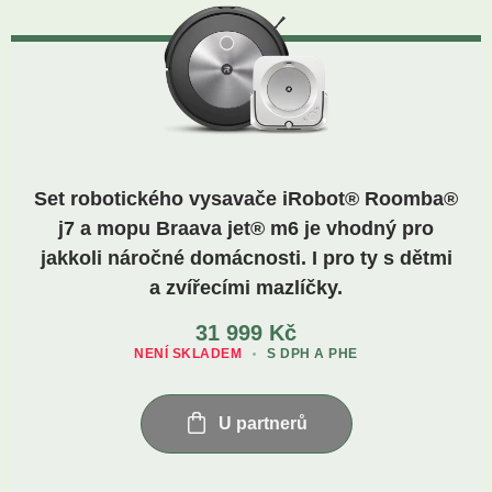
Set robotického vysavače iRobot® Roomba®
j7 a mopu Braava jet® m6 je vhodný pro
jakkoli náročné domácnosti. I pro ty s dětmi
a zvířecími mazlíčky.
31 999
Kč
NENÍ SKLADEM
S DPH A PHE
U partnerů