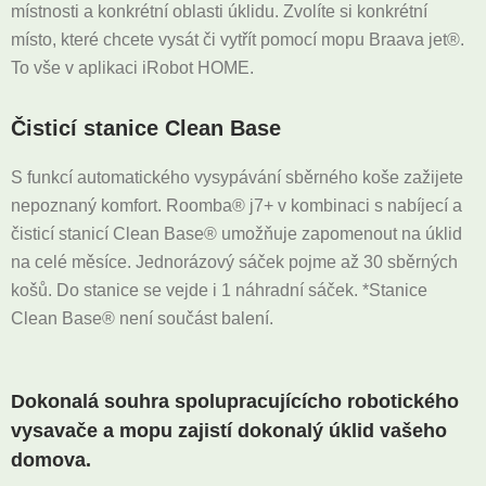
místnosti a konkrétní oblasti úklidu. Zvolíte si konkrétní
místo, které chcete vysát či vytřít pomocí mopu Braava jet®.
To vše v aplikaci iRobot HOME.
Čisticí stanice Clean Base
S funkcí automatického vysypávání sběrného koše zažijete
nepoznaný komfort. Roomba® j7+ v kombinaci s nabíjecí a
čisticí stanicí Clean Base® umožňuje zapomenout na úklid
na celé měsíce. Jednorázový sáček pojme až 30 sběrných
košů. Do stanice se vejde i 1 náhradní sáček. *Stanice
Clean Base® není součást balení.
Dokonalá souhra spolupracujícícho robotického
vysavače a mopu zajistí dokonalý úklid vašeho
domova.