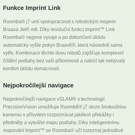
Funkce Imprint Link
Roomba® j7 umí spolupracovat s robotickým mopem
Braava Jet® m6. Díky revoluční funkci Imprint™ Link
Roomba® nejprve vysaje a po dokončení úklidu
automaticky vyšle pokyn Braavě®, která následně sama
vytře. Kombinace těchto dvou robotů zajišťuje komplexní
čištění podlahy bez vaší přítomnosti a nabízí tak nebývalý
komfort úklidu domácnosti.
Nejpokročilejší navigace
Nejpokročilejší navigace vSLAM® s technologií
PrecisionVision umožňuje Roombě® j7 skrze širokoúhlou
kamerou s přísvitem rozpoznávat jakékoli překážky i
předměty a vytvářet mapu podlahy. Díky inteligentnímu
mapování Imprint™ se Roomba® učí rozeznat jednotlivé