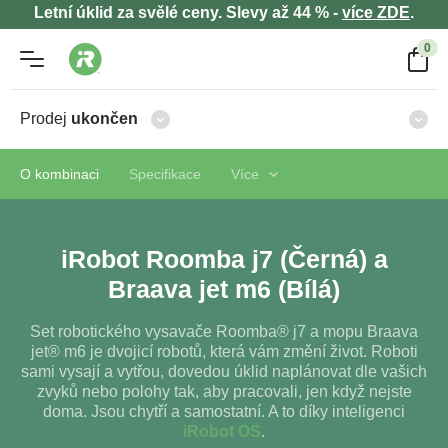
Letní úklid za svělé ceny. Slevy až 44 % -
více ZDE
.
0
Prodej
ukončen
O kombinaci
Specifikace
Více
iRobot Roomba j7 (Černá) a
Braava jet m6 (Bílá)
Set robotického vysavače Roomba® j7 a mopu Braava
jet® m6 je dvojicí robotů, která vám změní život. Roboti
sami vysají a vytřou, dovedou úklid naplánovat dle vašich
zvyků nebo polohy tak, aby pracovali, jen když nejste
doma. Jsou chytří a samostatní. A to díky inteligenci
iRobot OS
.