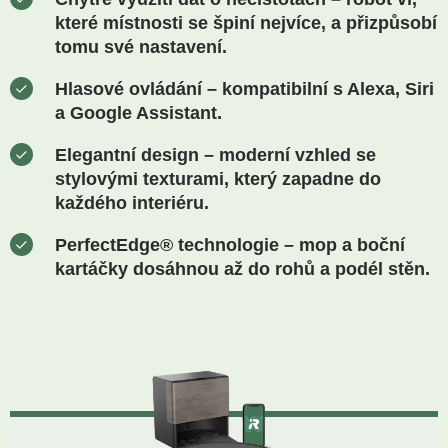
které místnosti se špiní nejvíce, a přizpůsobí
tomu své nastavení.
Hlasové ovládání
– kompatibilní s Alexa, Siri
a Google Assistant.
Elegantní design
– moderní vzhled se
stylovými texturami, který zapadne do
každého interiéru.
PerfectEdge® technologie
– mop a boční
kartáčky dosáhnou až do rohů a podél stěn.