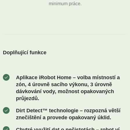
minimum práce.
Doplňující funkce
Aplikace iRobot Home – volba místností a
zón, 4 úrovně sacího výkonu, 3 úrovně
dávkování vody, možnost opakovaných
průjezdů.
Dirt Detect™ technologie
– rozpozná větší
znečištění a provede opakovaný úklid.
Chytré využití dat o nečistotách
– robot ví,