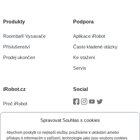
Produkty
Podpora
Roomba® Vysavače
Aplikace iRobot
Příslušenství
Často kladené otázky
Prodej ukončen
Ke stažení
Servis
iRobot.cz
Social
Proč iRobot
Facebook
Instagram
Youtube
Twitter
iRobot OS
Spravovat Souhlas s cookies
P.O.O.P
Abychom poskytli co nejlepší služby, používáme k ukládání a/nebo
Technologie vSLAM®
přístupu k informacím o zařízení, technologie jako jsou soubory cookies.