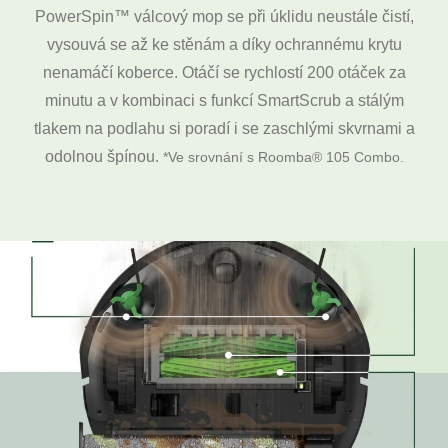
PowerSpin™ válcový mop se při úklidu neustále čistí,
vysouvá se až ke stěnám a díky ochrannému krytu
nenamáčí koberce. Otáčí se rychlostí 200 otáček za
minutu a v kombinaci s funkcí SmartScrub a stálým
tlakem na podlahu si poradí i se zaschlými skvrnami a
odolnou špínou.
*Ve srovnání s Roomba® 105 Combo.