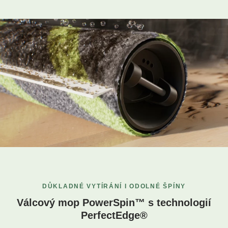
DŮKLADNÉ VYTÍRÁNÍ I ODOLNÉ ŠPÍNY
Válcový mop PowerSpin™ s technologií
PerfectEdge®