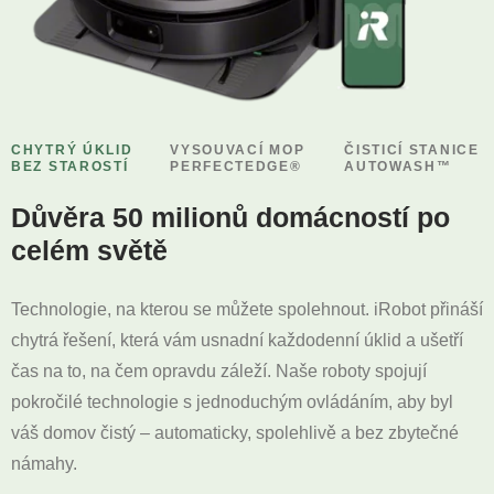
CHYTRÝ ÚKLID
VYSOUVACÍ MOP
ČISTICÍ STANICE
BEZ STAROSTÍ
PERFECTEDGE®
AUTOWASH™
Důvěra 50 milionů domácností po
celém světě
Technologie, na kterou se můžete spolehnout. iRobot přináší
chytrá řešení, která vám usnadní každodenní úklid a ušetří
čas na to, na čem opravdu záleží. Naše roboty spojují
pokročilé technologie s jednoduchým ovládáním, aby byl
váš domov čistý – automaticky, spolehlivě a bez zbytečné
námahy.