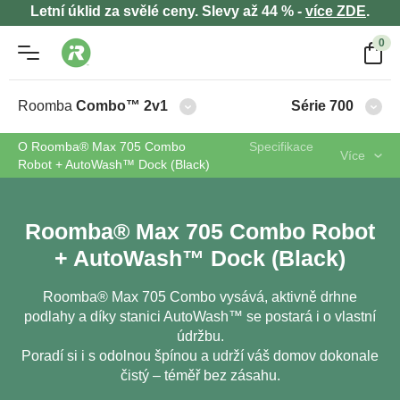
Letní úklid za svělé ceny. Slevy až 44 % -
více ZDE
.
0
Roomba
Combo™ 2v1
Série 700
O Roomba® Max 705 Combo
Specifikace
Více
Robot + AutoWash™ Dock (Black)
Roomba® Max 705 Combo Robot
+ AutoWash™ Dock (Black)
Roomba® Max 705 Combo vysává, aktivně drhne
podlahy a díky stanici AutoWash™ se postará i o vlastní
údržbu.
Poradí si i s odolnou špínou a udrží váš domov dokonale
čistý – téměř bez zásahu.