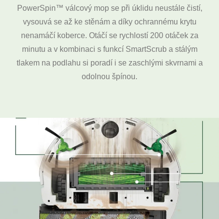
PowerSpin™ válcový mop se při úklidu neustále čistí,
vysouvá se až ke stěnám a díky ochrannému krytu
nenamáčí koberce. Otáčí se rychlostí 200 otáček za
minutu a v kombinaci s funkcí SmartScrub a stálým
tlakem na podlahu si poradí i se zaschlými skvrnami a
odolnou špínou.