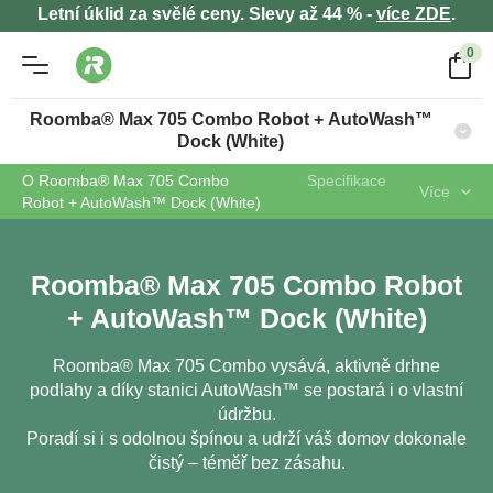
Letní úklid za svělé ceny. Slevy až 44 % -
více ZDE
.
0
Roomba® Max 705 Combo Robot + AutoWash™
Dock (White)
O Roomba® Max 705 Combo
Specifikace
Více
Robot + AutoWash™ Dock (White)
Roomba® Max 705 Combo Robot
+ AutoWash™ Dock (White)
Roomba® Max 705 Combo vysává, aktivně drhne
podlahy a díky stanici AutoWash™ se postará i o vlastní
údržbu.
Poradí si i s odolnou špínou a udrží váš domov dokonale
čistý – téměř bez zásahu.