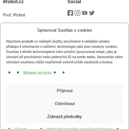
iRobot.cz
Social
Proč iRobot
Facebook
Instagram
Youtube
Twitter
iRobot OS
Spravovat Souhlas s cookies
P.O.O.P
Abychom poskytli co nejlepší služby, používáme k ukládání a/nebo
Technologie vSLAM®
přístupu k informacím o zařízení, technologie jako jsou soubory cookies.
Souhlas s těmito technologiemi nám umožní zpracovávat údaje, jako je
Novinky
chování při procházení nebo jedinečná ID na tomto webu. Nesouhlas nebo
odvolání souhlasu může nepříznivě ovlivnit určité vlastnosti a funkce.
Tiskové zprávy
Manage services
Kontakt
Obchodní podmínky
Příjmout
Zásady cookies (EU)
Odmítnout
Zobrazit předvolby
© 2026 irobot.cz All Rights Reserved
Webdesign by
Kennymax Visual Designer