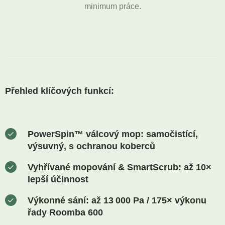
minimum práce.
Přehled klíčových funkcí:
PowerSpin™ válcový mop:
samočistící,
výsuvný, s ochranou koberců
Vyhřívané mopování & SmartScrub:
až 10×
lepší účinnost
Výkonné sání:
až 13 000 Pa / 175× výkonu
řady Roomba 600