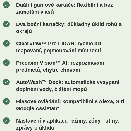
Duální gumové kartáče:
flexibilní a bez
zamotání vlasů
Dva boční kartáčky:
důkladný úklid rohů a
okrajů
ClearView™ Pro LiDAR:
rychlé 3D
mapování, pojmenování místností
PrecisionVision™ AI:
rozpoznávání
předmětů, chytré chování
AutoWash™ Dock:
automatické vysypání,
doplnění vody, čištění mopů
Hlasové ovládání:
kompatibilní s Alexa, Siri,
Google Assistant
Nastavení v aplikaci:
režimy, zóny, rutiny,
zprávy o úklidu