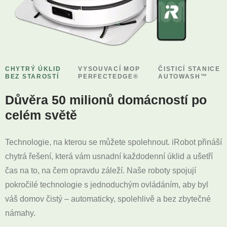
CHYTRÝ ÚKLID
VYSOUVACÍ MOP
ČISTICÍ STANICE
BEZ STAROSTÍ
PERFECTEDGE®
AUTOWASH™
Důvěra 50 milionů domácností po
celém světě
Technologie, na kterou se můžete spolehnout. iRobot přináší
chytrá řešení, která vám usnadní každodenní úklid a ušetří
čas na to, na čem opravdu záleží. Naše roboty spojují
pokročilé technologie s jednoduchým ovládáním, aby byl
váš domov čistý – automaticky, spolehlivě a bez zbytečné
námahy.