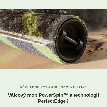
DŮKLADNÉ VYTÍRÁNÍ I ODOLNÉ ŠPÍNY
Válcový mop PowerSpin™ s technologií
PerfectEdge®