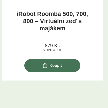
iRobot Roomba 500, 700,
800 – Virtuální zeď s
majákem
879
Kč
S DPH A PHE
Koupit