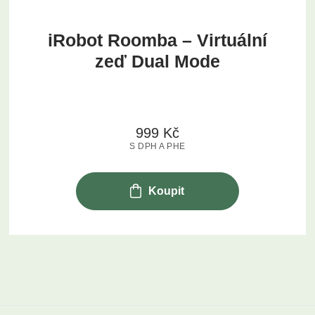
iRobot Roomba – Virtuální
zeď Dual Mode
999
Kč
S DPH A PHE
Koupit