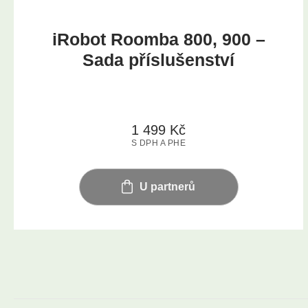
iRobot Roomba 800, 900 –
Sada příslušenství
1 499
Kč
S DPH A PHE
U partnerů