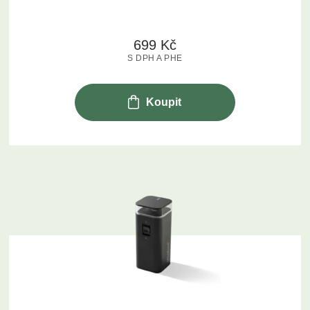
699
Kč
S DPH A PHE
Koupit