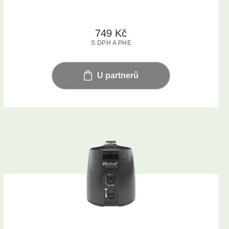
749
Kč
S DPH A PHE
U partnerů