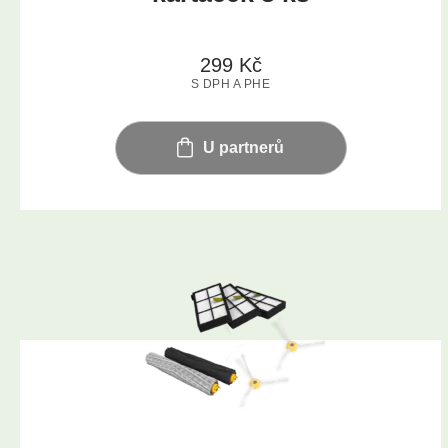
299
Kč
S DPH A PHE
U partnerů