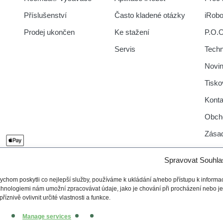
Příslušenství
Často kladené otázky
iRob
Prodej ukončen
Ke stažení
P.O.
Servis
Tech
Novi
Tisko
Konta
Obch
Zásad
Spravovat Souhla
ychom poskytli co nejlepší služby, používáme k ukládání a/nebo přístupu k informac
chnologiemi nám umožní zpracovávat údaje, jako je chování při procházení nebo 
příznivě ovlivnit určité vlastnosti a funkce.
Manage services