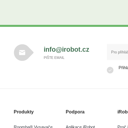
info@irobot.cz
PIŠTE EMAIL
Přihl
Produkty
Podpora
iRob
Roomba® Vysavače
Aplikace iRobot
Proč 