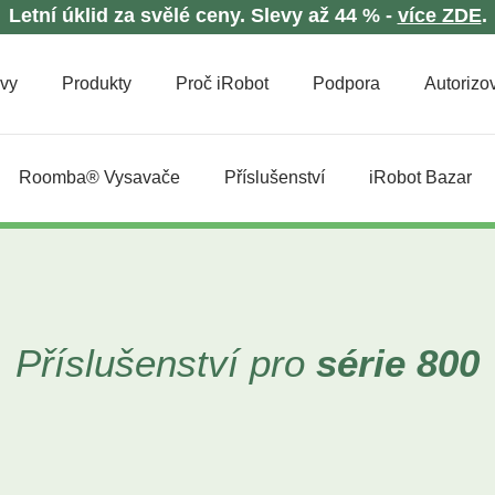
Letní úklid za svělé ceny. Slevy až 44 % -
více ZDE
.
evy
Produkty
Proč iRobot
Podpora
Autorizov
Roomba® Vysavače
Příslušenství
iRobot Bazar
Příslušenství pro
série 800