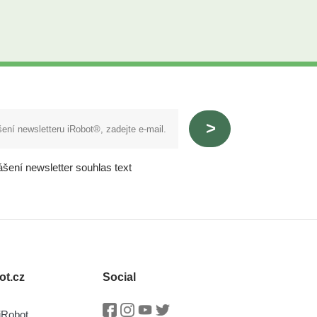
ášení newsletter souhlas text
ot.cz
Social
iRobot
Facebook
Instagram
Youtube
Twitter