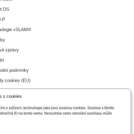
ot OS
O.P
nologie vSLAM®
nky
vé zprávy
kt
odní podmínky
y cookies (EU)
s s cookies
ím o zařízení, technologie jako jsou soubory cookies. Souhlas s těmito
jedinečná ID na tomto webu. Nesouhlas nebo odvolání souhlasu může