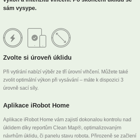
sám vysype.
Zvolte si úroveň úklidu
Při vytírání nabízí výběr ze tří úrovní vlhčení. Můžete také
zvolit optimální výkon při vysávání – máte k dispozici 3
úrovně sací síly.
Aplikace iRobot Home
Aplikace iRobot Home vám zajistí dokonalou kontrolu nad
úklidem díky reportům Clean Map®, optimalizovaným
návrhům úklidu, či panelu stavu robota. Přirozeně se začlení