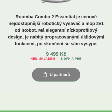
Roomba Combo 2 Essential je cenově
nejdostupnější robotický vysavač a mop 2v1
od iRobot. Má elegantní nízkoprofilový
design, je nabitý propracovanými úklidovými
funkcemi, po skončení se sám vysype.
9 499
Kč
NENÍ SKLADEM
S DPH A PHE
U partnerů