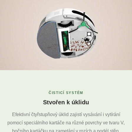
ČISTICÍ SYSTÉM
Stvořen k úklidu
Efektivní čtyřstupňový úklid zajistí vysávání i vytírání
pomocí speciálního kartáče na různé povrchy ve tvaru V,
bočního kartáčku na zametání v rozích a podél stěn,