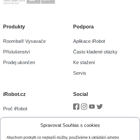
Produkty
Podpora
Roomba® Vysavače
Aplikace iRobot
Příslušenství
Často kladené otázky
Prodej ukončen
Ke stažení
Servis
iRobot.cz
Social
Proč iRobot
Facebook
Instagram
Youtube
Twitter
iRobot OS
Spravovat Souhlas s cookies
P.O.O.P
Abychom poskytli co nejlepší služby, používáme k ukládání a/nebo