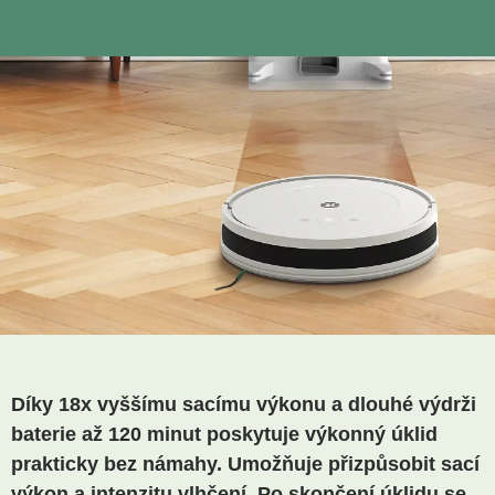
Díky 18x vyššímu sacímu výkonu a dlouhé výdrži
baterie až 120 minut poskytuje výkonný úklid
prakticky bez námahy. Umožňuje přizpůsobit sací
výkon a intenzitu vlhčení. Po skončení úklidu se