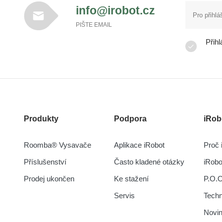
info@irobot.cz
PIŠTE EMAIL
Přihl
Produkty
Podpora
iRob
Roomba® Vysavače
Aplikace iRobot
Proč 
Příslušenství
Často kladené otázky
iRob
Prodej ukončen
Ke stažení
P.O.
Servis
Tech
Novi