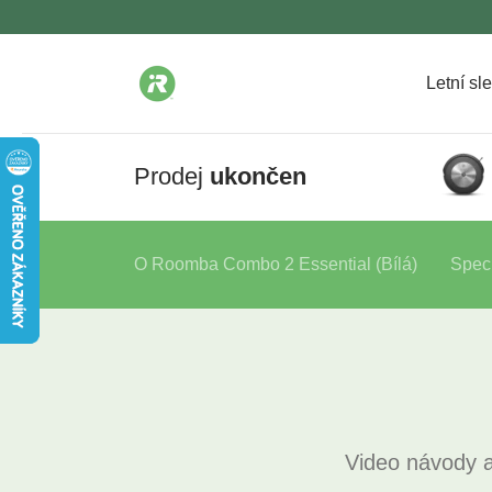
Letní sl
Prodej
ukončen
O Roomba Combo 2 Essential (Bílá)
Speci
Video návody a