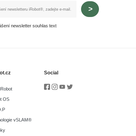
ášení newsletter souhlas text
ot.cz
Social
iRobot
Facebook
Instagram
Youtube
Twitter
ot OS
O.P
nologie vSLAM®
nky