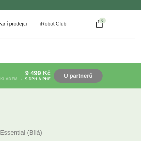
0
aní prodejci
iRobot Club
9 499
Kč
U partnerů
SKLADEM
S DPH A PHE
ssential (Bílá)