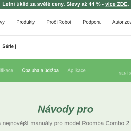
Letní úklid za svělé ceny. Slevy až 44 % -
více ZDE
.
evy
Produkty
Proč iRobot
Podpora
Autorizov
Série j
fikace
Obsluha a údržba
Aplikace
NENÍ 
Návody pro
 nejnovější manuály pro model Roomba Combo 2 E