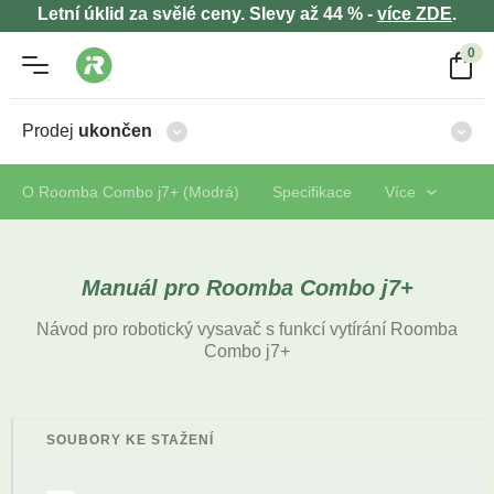
Letní úklid za svělé ceny. Slevy až 44 % -
více ZDE
.
0
Prodej
ukončen
O Roomba Combo j7+ (Modrá)
Specifikace
Více
Manuál pro Roomba Combo j7+
Návod pro robotický vysavač s funkcí vytírání Roomba
Combo j7+
SOUBORY KE STAŽENÍ