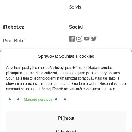
Servis
iRobot.cz
Social
Proč iRobot
Facebook
Instagram
Youtube
Twitter
iRobot OS
Spravovat Souhlas s cookies
P.O.O.P
Abychom poskytli co nejlepší služby, používáme k ukládání a/nebo
Technologie vSLAM®
přístupu k informacím o zařízení, technologie jako jsou soubory cookies.
Souhlas s těmito technologiemi nám umožní zpracovávat údaje, jako je
Novinky
chování při procházení nebo jedinečná ID na tomto webu. Nesouhlas nebo
odvolání souhlasu může nepříznivě ovlivnit určité vlastnosti a funkce.
Tiskové zprávy
Manage services
Kontakt
Obchodní podmínky
Příjmout
Zásady cookies (EU)
Odmítnout