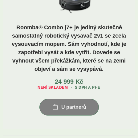
Roomba® Combo j7+ je jediný skutečně
samostatný robotický vysavač 2v1 se zcela
vysouvacím mopem. Sám vyhodnotí, kde je
zapotřebí vysát a kde vytřít. Dovede se
vyhnout všem překážkám, které se na zemi
objeví a sám se vysypává.
24 999
Kč
NENÍ SKLADEM
S DPH A PHE
U partnerů