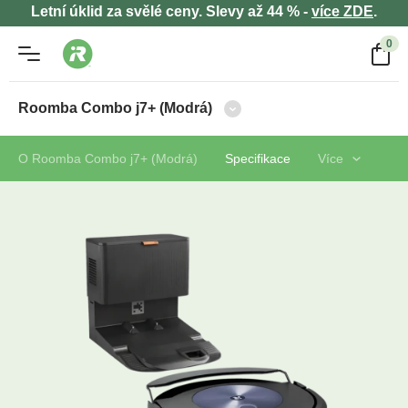
Letní úklid za svělé ceny. Slevy až 44 % -
více ZDE
.
0
Roomba Combo j7+ (Modrá)
O Roomba Combo j7+ (Modrá)
Specifikace
Více