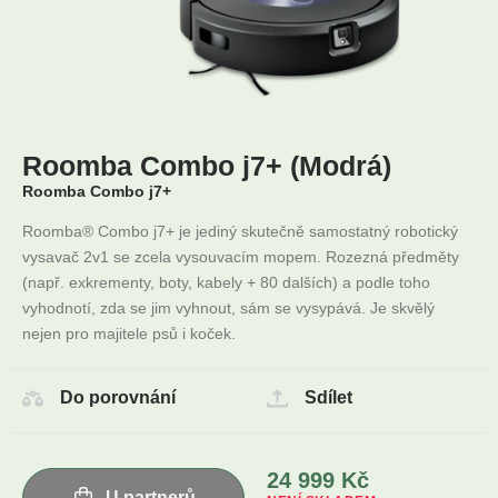
Roomba Combo j7+ (Modrá)
Roomba Combo j7+
Roomba® Combo j7+ je jediný skutečně samostatný robotický
vysavač 2v1 se zcela vysouvacím mopem. Rozezná předměty
(např. exkrementy, boty, kabely + 80 dalších) a podle toho
vyhodnotí, zda se jim vyhnout, sám se vysypává. Je skvělý
nejen pro majitele psů i koček.
Do porovnání
Sdílet
24 999
Kč
U partnerů