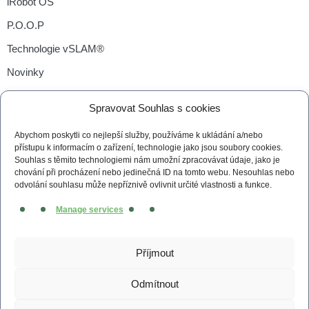
iRobot OS
P.O.O.P
Technologie vSLAM®
Novinky
Tiskové zprávy
Spravovat Souhlas s cookies
Kontakt
Abychom poskytli co nejlepší služby, používáme k ukládání a/nebo
Obchodní podmínky
přístupu k informacím o zařízení, technologie jako jsou soubory cookies.
Souhlas s těmito technologiemi nám umožní zpracovávat údaje, jako je
Zásady cookies (EU)
chování při procházení nebo jedinečná ID na tomto webu. Nesouhlas nebo
odvolání souhlasu může nepříznivě ovlivnit určité vlastnosti a funkce.
Manage services
© 2026 irobot.cz All Rights Reserved
Webdesign by
Kennymax Visual Designer
Příjmout
Developed by
PragueCoding.cz
Odmítnout