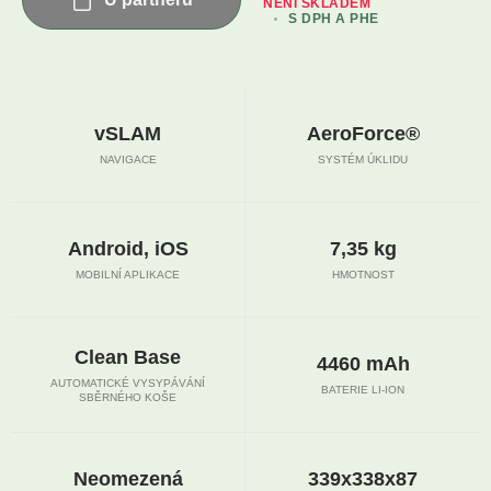
NENÍ SKLADEM
S DPH A PHE
vSLAM
AeroForce®
NAVIGACE
SYSTÉM ÚKLIDU
Android, iOS
7,35 kg
MOBILNÍ APLIKACE
HMOTNOST
Clean Base
4460 mAh
AUTOMATICKÉ VYSYPÁVÁNÍ
BATERIE LI-ION
SBĚRNÉHO KOŠE
Neomezená
339x338x87