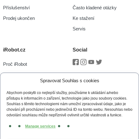
Příslušenství
Často kladené otázky
Prodej ukončen
Ke stažení
Servis
iRobot.cz
Social
Proč iRobot
Facebook
Instagram
Youtube
Twitter
iRobot OS
Spravovat Souhlas s cookies
P.O.O.P
Abychom poskytli co nejlepší služby, používáme k ukládání a/nebo
Technologie vSLAM®
přístupu k informacím o zařízení, technologie jako jsou soubory cookies.
Souhlas s těmito technologiemi nám umožní zpracovávat údaje, jako je
Novinky
chování při procházení nebo jedinečná ID na tomto webu. Nesouhlas nebo
odvolání souhlasu může nepříznivě ovlivnit určité vlastnosti a funkce.
Tiskové zprávy
Manage services
Kontakt
Obchodní podmínky