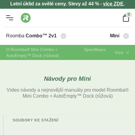
Letní úklid za svělé ceny. Slevy až 44 % -
více ZDE
.
0
Roomba
Combo™ 2v1
Mini
O Roomba® Mini Combo +
Specifikace
Více
AutoEmpty™ Dock (růžová)
Návody pro Mini
Video návody a nejnovější manuály pro model Roomba®
Mini Combo + AutoEmpty™ Dock (růžová)
SOUBORY KE STAŽENÍ